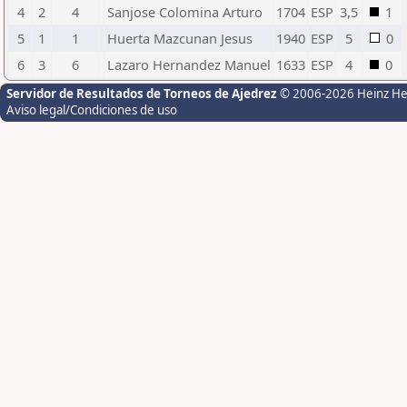
4
2
4
Sanjose Colomina Arturo
1704
ESP
3,5
1
5
1
1
Huerta Mazcunan Jesus
1940
ESP
5
0
6
3
6
Lazaro Hernandez Manuel
1633
ESP
4
0
Servidor de Resultados de Torneos de Ajedrez
© 2006-2026 Heinz H
Aviso legal/Condiciones de uso