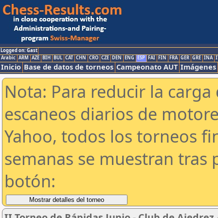
Logged on: Gast
Arabic
ARM
AZE
BIH
BUL
CAT
CHN
CRO
CZE
DEN
ENG
ESP
FAI
FIN
FRA
GER
GRE
INA
I
Inicio
Base de datos de torneos
Campeonato AUT
Imágenes
Nota: Para reducir la carga 
escaneos diarios de motor
Yahoo, todos los torneos f
semanas se muestran tras p
botón:
II Torneo de Rápidas Junio - Club de Ajedrez