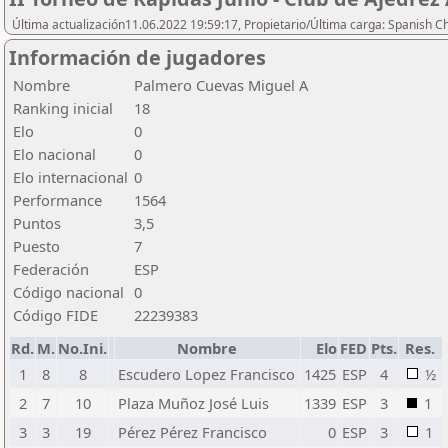
Última actualización11.06.2022 19:59:17, Propietario/Última carga: Spanish C
Información de jugadores
Nombre
Palmero Cuevas Miguel A
Ranking inicial
18
Elo
0
Elo nacional
0
Elo internacional
0
Performance
1564
Puntos
3,5
Puesto
7
Federación
ESP
Código nacional
0
Código FIDE
22239383
Rd.
M.
No.Ini.
Nombre
Elo
FED
Pts.
Res.
1
8
8
Escudero Lopez Francisco
1425
ESP
4
½
2
7
10
Plaza Muñoz José Luis
1339
ESP
3
1
3
3
19
Pérez Pérez Francisco
0
ESP
3
1