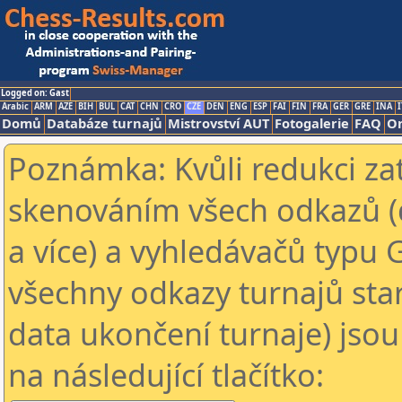
Logged on: Gast
Arabic
ARM
AZE
BIH
BUL
CAT
CHN
CRO
CZE
DEN
ENG
ESP
FAI
FIN
FRA
GER
GRE
INA
I
Domů
Databáze turnajů
Mistrovství AUT
Fotogalerie
FAQ
On
Poznámka: Kvůli redukci za
skenováním všech odkazů (
a více) a vyhledávačů typu 
všechny odkazy turnajů star
data ukončení turnaje) jsou
na následující tlačítko: