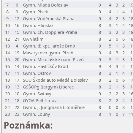
7
6
Gymn. Mladá Boleslav
9
4
3
2
19
8
9
Gymn. Písek
9
4
1
4
1
9
12
Gymn. Voděradská Praha
9
4
2
3
18
10
16
Gymn. Hlinsko
8
3
1
4
18
11
15
Gymn. Ch. Dopplera Praha
8
3
2
3
18
12
21
OA Vlašim
8
2
0
6
18
13
4
Gymn. tř. kpt. Jaroše Brno
9
5
1
3
1
14
19
Masarykovo gymn. Plzeň
9
4
3
2
1
15
20
Gymn. Mikulášské nám. Plzeň
9
5
1
3
1
16
14
Gymn. Havlíčkův Brod
9
4
3
2
1
17
11
Gymn. Ostrov
8
3
1
4
1
18
17
SOU Škoda auto Mladá Boleslav
8
2
0
6
17
19
13
GSŠOPg (Jergym) Liberec
8
2
1
5
1
20
10
Gymn. Svitavy
9
2
2
5
16
21
18
GYOA Pelhřimov
8
2
2
4
1
22
22
Gymn. J. Jungmana Litoměřice
8
0
0
8
1
23
23
Gymn. Louny
8
1
0
7
11
Poznámka: