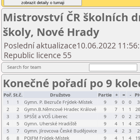
Mistrovství ČR školních d
školy, Nové Hrady
Poslední aktualizace10.06.2022 11:56
Republic licence 55
Search for team
Konečné pořadí po 9 kole
Poř.
St.č.
Družstvo
Partie
+
=
-
PH
1
1
Gymn. P. Bezruče Frýdek-Místek
9
9
0
0
3
2
2
Gymn.B.Němcové Hradec Králové
9
7
1
1
26
3
3
SPSŠE a VOŠ Liberec
9
7
0
2
21
4
5
Gymn. Uherské Hradiště
9
4
1
4
20
5
7
Gymn. Jírovcova České Budějovice
9
4
2
3
2
6
8
POJFM Frýdek-Místek
9
4
1
4
19