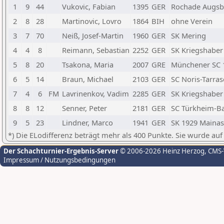
1
9
44
Vukovic, Fabian
1395
GER
Rochade Augsb
2
8
28
Martinovic, Lovro
1864
BIH
ohne Verein
3
7
70
Neiß, Josef-Martin
1960
GER
SK Mering
4
4
8
Reimann, Sebastian
2252
GER
SK Kriegshaber
5
8
20
Tsakona, Maria
2007
GRE
Münchener SC 
6
5
14
Braun, Michael
2103
GER
SC Noris-Tarra
7
4
6
FM
Lavrinenkov, Vadim
2285
GER
SK Kriegshaber
8
8
12
Senner, Peter
2181
GER
SC Türkheim-B
9
5
23
Lindner, Marco
1941
GER
SK 1929 Mainas
*) Die ELodifferenz beträgt mehr als 400 Punkte. Sie wurde auf
Der Schachturnier-Ergebnis-Server
© 2006-2026 Heinz Herzog
, CMS
Impressum / Nutzungsbedingungen