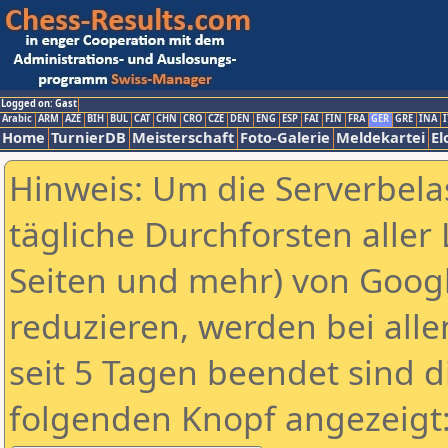
Logged on: Gast
Arabic
ARM
AZE
BIH
BUL
CAT
CHN
CRO
CZE
DEN
ENG
ESP
FAI
FIN
FRA
GER
GRE
INA
I
Home
TurnierDB
Meisterschaft
Foto-Galerie
Meldekartei
El
Hinweis: Um die Serverbela
tägliche Durchforsten aller 
Seiten und mehr) von Goog
reduzieren, werden bei alle
seit 5 Tagen beendet sind d
folgenden Knopf angezeigt