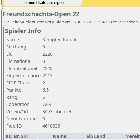
Freundschachts-Open 22
Die Seite wurde zuletzt aktualisiert am 05.06.2022 12:39:47, Ersteller/Letzte
Spieler Info
Name
Kempter, Ronald
Startrang
9
Elo
2228
Elo national
0
Elo intnational
2228
Eloperformance
2213
FIDE Elo +/-
2
Punkte
6,5
Rang
5
Föderation
GER
Verein/Ort
SC Gröbenzell
Ident-Nummer
0
Fide-ID
4610636
Rd.
Br.
Snr
Name
Elo
Land
Verei