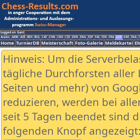
Logged on: Gast
Arabic
ARM
AZE
BIH
BUL
CAT
CHN
CRO
CZE
DEN
ENG
ESP
FAI
FIN
FRA
GER
GRE
INA
I
Home
TurnierDB
Meisterschaft
Foto-Galerie
Meldekartei
El
Hinweis: Um die Serverbela
tägliche Durchforsten aller 
Seiten und mehr) von Goog
reduzieren, werden bei alle
seit 5 Tagen beendet sind d
folgenden Knopf angezeigt