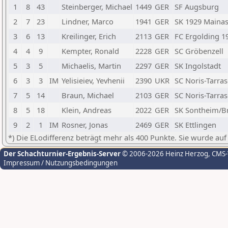
1
8
43
Steinberger, Michael
1449
GER
SF Augsburg
2
7
23
Lindner, Marco
1941
GER
SK 1929 Mainas
3
6
13
Kreilinger, Erich
2113
GER
FC Ergolding 1
4
4
9
Kempter, Ronald
2228
GER
SC Gröbenzell
5
3
5
Michaelis, Martin
2297
GER
SK Ingolstadt
6
3
3
IM
Yelisieiev, Yevhenii
2390
UKR
SC Noris-Tarra
7
5
14
Braun, Michael
2103
GER
SC Noris-Tarra
8
5
18
Klein, Andreas
2022
GER
SK Sontheim/B
9
2
1
IM
Rosner, Jonas
2469
GER
SK Ettlingen
*) Die ELodifferenz beträgt mehr als 400 Punkte. Sie wurde auf
Der Schachturnier-Ergebnis-Server
© 2006-2026 Heinz Herzog
, CMS
Impressum / Nutzungsbedingungen