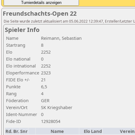
Freundschachts-Open 22
Die Seite wurde zuletzt aktualisiert am 05.06.2022 12:39:47, Ersteller/Letzte
Spieler Info
Name
Reimann, Sebastian
Startrang
8
Elo
2252
Elo national
0
Elo intnational
2252
Eloperformance
2323
FIDE Elo +/-
21
Punkte
6,5
Rang
4
Föderation
GER
Verein/Ort
SK Kriegshaber
Ident-Nummer
0
Fide-ID
12928054
Rd.
Br.
Snr
Name
Elo
Land
Verein