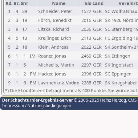
Rd.
Br.
Snr
Name
Elo
Land
Verein/
1
4
39
Schneider, Peter
1527
GER
SC Wolfratshau
2
3
19
Förch, Benedikt
2016
GER
SK 1926 Nördli
3
9
17
Litzka, Richard
2036
GER
SC Starnberg 1
4
5
13
Kreilinger, Erich
2113
GER
FC Ergolding 1
5
2
18
Klein, Andreas
2022
GER
SK Sontheim/B
6
1
1
IM
Rosner, Jonas
2469
GER
SK Ettlingen
7
1
5
Michaelis, Martin
2297
GER
SK Ingolstadt
8
1
2
FM
Hacker, Jonas
2396
GER
SC Eppingen
9
1
6
FM
Lavrinenkov, Vadim
2285
GER
SK Kriegshaber
*) Die ELodifferenz beträgt mehr als 400 Punkte. Sie wurde auf
Der Schachturnier-Ergebnis-Server
© 2006-2026 Heinz Herzog
, CMS
Impressum / Nutzungsbedingungen