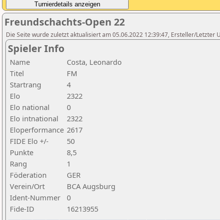
Freundschachts-Open 22
Die Seite wurde zuletzt aktualisiert am 05.06.2022 12:39:47, Ersteller/Letzte
Spieler Info
Name
Costa, Leonardo
Titel
FM
Startrang
4
Elo
2322
Elo national
0
Elo intnational
2322
Eloperformance
2617
FIDE Elo +/-
50
Punkte
8,5
Rang
1
Föderation
GER
Verein/Ort
BCA Augsburg
Ident-Nummer
0
Fide-ID
16213955