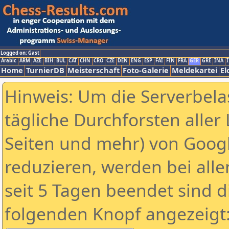
Logged on: Gast
Arabic
ARM
AZE
BIH
BUL
CAT
CHN
CRO
CZE
DEN
ENG
ESP
FAI
FIN
FRA
GER
GRE
INA
I
Home
TurnierDB
Meisterschaft
Foto-Galerie
Meldekartei
El
Hinweis: Um die Serverbela
tägliche Durchforsten aller 
Seiten und mehr) von Goog
reduzieren, werden bei alle
seit 5 Tagen beendet sind d
folgenden Knopf angezeigt