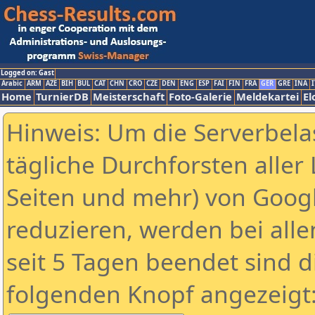
Logged on: Gast
Arabic
ARM
AZE
BIH
BUL
CAT
CHN
CRO
CZE
DEN
ENG
ESP
FAI
FIN
FRA
GER
GRE
INA
I
Home
TurnierDB
Meisterschaft
Foto-Galerie
Meldekartei
El
Hinweis: Um die Serverbela
tägliche Durchforsten aller 
Seiten und mehr) von Goog
reduzieren, werden bei alle
seit 5 Tagen beendet sind d
folgenden Knopf angezeigt