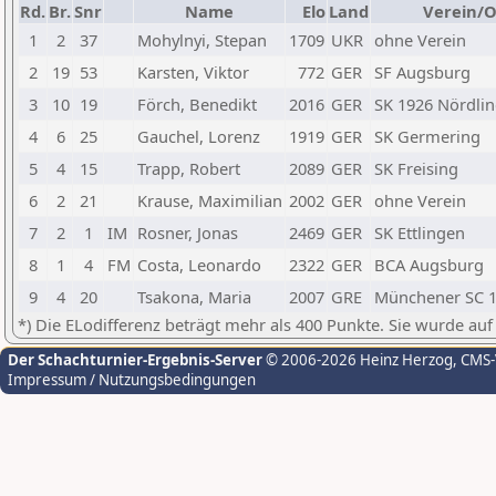
Rd.
Br.
Snr
Name
Elo
Land
Verein/O
1
2
37
Mohylnyi, Stepan
1709
UKR
ohne Verein
2
19
53
Karsten, Viktor
772
GER
SF Augsburg
3
10
19
Förch, Benedikt
2016
GER
SK 1926 Nördlin
4
6
25
Gauchel, Lorenz
1919
GER
SK Germering
5
4
15
Trapp, Robert
2089
GER
SK Freising
6
2
21
Krause, Maximilian
2002
GER
ohne Verein
7
2
1
IM
Rosner, Jonas
2469
GER
SK Ettlingen
8
1
4
FM
Costa, Leonardo
2322
GER
BCA Augsburg
9
4
20
Tsakona, Maria
2007
GRE
Münchener SC 
*) Die ELodifferenz beträgt mehr als 400 Punkte. Sie wurde auf
Der Schachturnier-Ergebnis-Server
© 2006-2026 Heinz Herzog
, CMS
Impressum / Nutzungsbedingungen