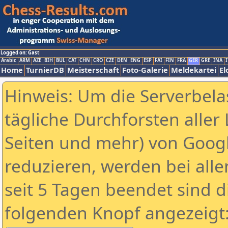
Logged on: Gast
Arabic
ARM
AZE
BIH
BUL
CAT
CHN
CRO
CZE
DEN
ENG
ESP
FAI
FIN
FRA
GER
GRE
INA
I
Home
TurnierDB
Meisterschaft
Foto-Galerie
Meldekartei
El
Hinweis: Um die Serverbela
tägliche Durchforsten aller 
Seiten und mehr) von Goog
reduzieren, werden bei alle
seit 5 Tagen beendet sind d
folgenden Knopf angezeigt