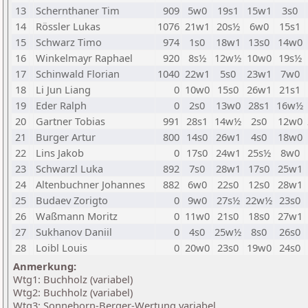
13
Schernthaner Tim
909
5w0
19s1
15w1
3s0
14
Rössler Lukas
1076
21w1
20s½
6w0
15s1
15
Schwarz Timo
974
1s0
18w1
13s0
14w0
16
Winkelmayr Raphael
920
8s½
12w½
10w0
19s½
17
Schinwald Florian
1040
22w1
5s0
23w1
7w0
18
Li Jun Liang
0
10w0
15s0
26w1
21s1
19
Eder Ralph
0
2s0
13w0
28s1
16w½
20
Gartner Tobias
991
28s1
14w½
2s0
12w0
21
Burger Artur
800
14s0
26w1
4s0
18w0
22
Lins Jakob
0
17s0
24w1
25s½
8w0
23
Schwarzl Luka
892
7s0
28w1
17s0
25w1
24
Altenbuchner Johannes
882
6w0
22s0
12s0
28w1
25
Budaev Zorigto
0
9w0
27s½
22w½
23s0
26
Waßmann Moritz
0
11w0
21s0
18s0
27w1
27
Sukhanov Daniil
0
4s0
25w½
8s0
26s0
28
Loibl Louis
0
20w0
23s0
19w0
24s0
Anmerkung:
Wtg1: Buchholz (variabel)
Wtg2: Buchholz (variabel)
Wtg3: Sonneborn-Berger-Wertung variabel