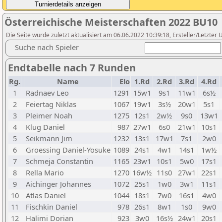
Österreichische Meisterschaften 2022 BU10
Die Seite wurde zuletzt aktualisiert am 06.06.2022 10:39:18, Ersteller/Letzte
Suche nach Spieler
Endtabelle nach 7 Runden
Rg.
Name
Elo
1.Rd
2.Rd
3.Rd
4.Rd
1
Radnaev Leo
1291
15w1
9s1
11w1
6s½
2
Feiertag Niklas
1067
19w1
3s½
20w1
5s1
3
Pleimer Noah
1275
12s1
2w½
9s0
13w1
4
Klug Daniel
987
27w1
6s0
21w1
10s1
5
Seikmann Jim
1232
13s1
17w1
7s1
2w0
6
Groessing Daniel-Yosuke
1089
24s1
4w1
14s1
1w½
7
Schmeja Constantin
1165
23w1
10s1
5w0
17s1
8
Rella Mario
1270
16w½
11s0
27w1
22s1
9
Aichinger Johannes
1072
25s1
1w0
3w1
11s1
10
Atlas Daniel
1044
18s1
7w0
16s1
4w0
11
Fischkin Daniel
978
26s1
8w1
1s0
9w0
12
Halimi Dorian
923
3w0
16s½
24w1
20s1