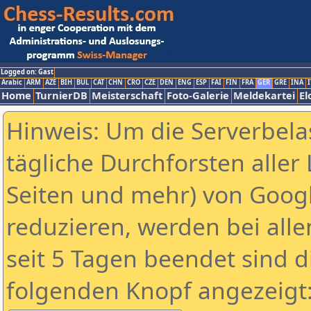
Logged on: Gast
Arabic
ARM
AZE
BIH
BUL
CAT
CHN
CRO
CZE
DEN
ENG
ESP
FAI
FIN
FRA
GER
GRE
INA
I
Home
TurnierDB
Meisterschaft
Foto-Galerie
Meldekartei
El
Hinweis: Um die Serverbela
tägliche Durchforsten aller 
Seiten und mehr) von Goog
reduzieren, werden bei alle
seit 5 Tagen beendet sind d
folgenden Knopf angezeigt