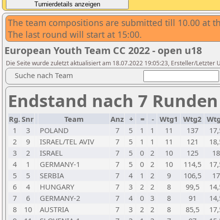
The team compositions are submitted till 10.00 at 
The last round will start at 15:00.
European Youth Team CC 2022 - open u18
Die Seite wurde zuletzt aktualisiert am 18.07.2022 19:05:23, Ersteller/Letzter
Suche nach Team
Endstand nach 7 Runden
Rg.
Snr
Team
Anz
+
=
-
Wtg1
Wtg2
Wt
1
3
POLAND
7
5
1
1
11
137
17,
2
9
ISRAEL/TEL AVIV
7
5
1
1
11
121
18,
3
2
ISRAEL
7
5
0
2
10
125
18
4
1
GERMANY-1
7
5
0
2
10
114,5
17,
5
5
SERBIA
7
4
1
2
9
106,5
17
6
4
HUNGARY
7
3
2
2
8
99,5
14,
7
6
GERMANY-2
7
4
0
3
8
91
14,
8
10
AUSTRIA
7
3
2
2
8
85,5
17,