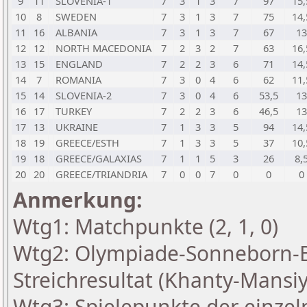
9
11
SLOVENIA-1
7
3
1
3
7
97
15,
10
8
SWEDEN
7
3
1
3
7
75
14,
11
16
ALBANIA
7
3
1
3
7
67
13
12
12
NORTH MACEDONIA
7
2
3
2
7
63
16,
13
15
ENGLAND
7
2
2
3
6
71
14,
14
7
ROMANIA
7
3
0
4
6
62
11,
15
14
SLOVENIA-2
7
3
0
4
6
53,5
13
16
17
TURKEY
7
2
2
3
6
46,5
13
17
13
UKRAINE
7
1
3
3
5
94
14,
18
19
GREECE/ESTH
7
1
3
3
5
37
10,
19
18
GREECE/GALAXIAS
7
1
1
5
3
26
8,
20
20
GREECE/TRIANDRIA
7
0
0
7
0
0
0
Anmerkung:
Wtg1: Matchpunkte (2, 1, 0)
Wtg2: Olympiade-Sonneborn-
Streichresultat (Khanty-Mansiy
Wtg3: Spielepunkte der einzel