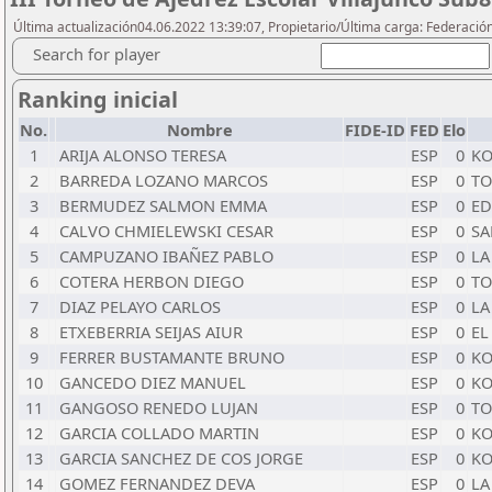
Última actualización04.06.2022 13:39:07, Propietario/Última carga: Federació
Search for player
Ranking inicial
No.
Nombre
FIDE-ID
FED
Elo
1
ARIJA ALONSO TERESA
ESP
0
KO
2
BARREDA LOZANO MARCOS
ESP
0
TO
3
BERMUDEZ SALMON EMMA
ESP
0
ED
4
CALVO CHMIELEWSKI CESAR
ESP
0
SA
5
CAMPUZANO IBAÑEZ PABLO
ESP
0
LA
6
COTERA HERBON DIEGO
ESP
0
TO
7
DIAZ PELAYO CARLOS
ESP
0
LA
8
ETXEBERRIA SEIJAS AIUR
ESP
0
EL
9
FERRER BUSTAMANTE BRUNO
ESP
0
KO
10
GANCEDO DIEZ MANUEL
ESP
0
KO
11
GANGOSO RENEDO LUJAN
ESP
0
TO
12
GARCIA COLLADO MARTIN
ESP
0
KO
13
GARCIA SANCHEZ DE COS JORGE
ESP
0
KO
14
GOMEZ FERNANDEZ DEVA
ESP
0
LA