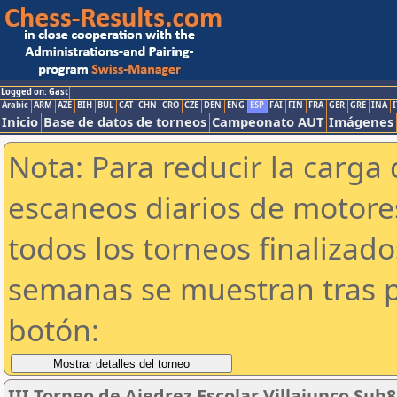
Logged on: Gast
Arabic
ARM
AZE
BIH
BUL
CAT
CHN
CRO
CZE
DEN
ENG
ESP
FAI
FIN
FRA
GER
GRE
INA
I
Inicio
Base de datos de torneos
Campeonato AUT
Imágenes
Nota: Para reducir la carga 
escaneos diarios de motor
todos los torneos finalizad
semanas se muestran tras p
botón:
III Torneo de Ajedrez Escolar Villajunco Sub8