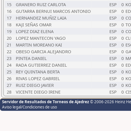
15
GRANERO RUIZ CARLOTA
ESP
0
KO
16
GUTARRA BERNUI MARCOS ANTONIO
ESP
0
ED
17
HERNANDEZ MUÑIZ LAIA
ESP
0
CO
18
KAJI SEÑAS OMAR
ESP
0
TO
19
LOPEZ DIAZ ELENA
ESP
0
CO
20
LOPEZ MANTECON YAGO
ESP
0
CL
21
MARTIN MOREANO KAI
ESP
0
ES
22
OBESO GARCIA ALEJANDRO
ESP
0
G
23
PINTEA DANIEL
ESP
0
MA
24
RADA GUTIERREZ DANIEL
ESP
0
ED
25
REY QUINTANA BERTA
ESP
0
KO
26
RIVAS LOPEZ GABRIEL
ESP
0
KO
27
RUIZ DIEGO JAVIER
ESP
0
KO
28
VICENTE DIEGO IRENE
ESP
0
CI
Servidor de Resultados de Torneos de Ajedrez
© 2006-2026 Heinz H
Aviso legal/Condiciones de uso