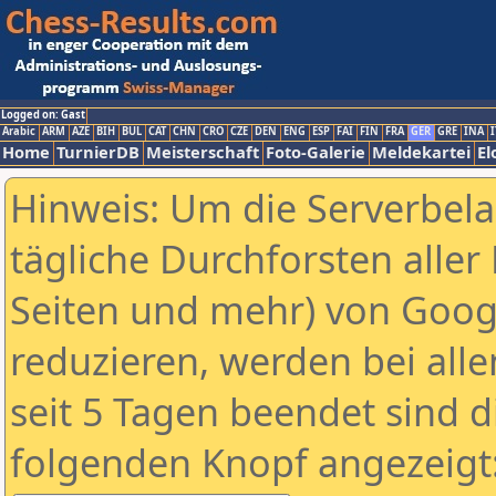
Logged on: Gast
Arabic
ARM
AZE
BIH
BUL
CAT
CHN
CRO
CZE
DEN
ENG
ESP
FAI
FIN
FRA
GER
GRE
INA
I
Home
TurnierDB
Meisterschaft
Foto-Galerie
Meldekartei
El
Hinweis: Um die Serverbel
tägliche Durchforsten aller 
Seiten und mehr) von Goog
reduzieren, werden bei alle
seit 5 Tagen beendet sind d
folgenden Knopf angezeigt