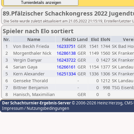
89.Pfälzischer Schachkongress 2022 Jugendt
Die Seite wurde zuletzt aktualisiert am 21.05.2022 21:15:19, Ersteller/Letzter 
Spieler nach Elo sortiert
Nr.
Name
FideID
Land
EloI
EloN
Vere
1
Von Beckh Frieda
16233751
GER
1541
1744
SK Bad Ho
2
Morgenthaler Nick
16286138
GER
1149
1560
SK Franken
3
Yergin Danyar
16243722
GER
0
1427
SK Franken
4
Sarian Gaya
16266161
GER
1154
1377
SK Landau
5
Kern Alexander
16251334
GER
1336
1306
SK Franken
6
Genseke Thorald
-
0
1212
SK Landau
7
Bittner Benjamin
-
0
998
TSG Eisen
8
Hanisch, Maximilian
GER
0
0
Der Schachturnier-Ergebnis-Server
© 2006-2026 Heinz Herzog
, CMS
Impressum / Nutzungsbedingungen