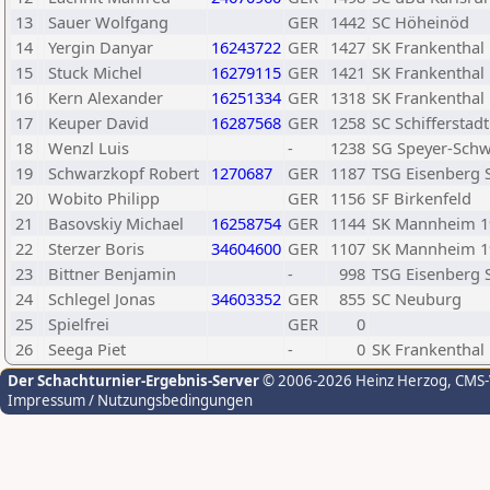
13
Sauer Wolfgang
GER
1442
SC Höheinöd
14
Yergin Danyar
16243722
GER
1427
SK Frankenthal
15
Stuck Michel
16279115
GER
1421
SK Frankenthal
16
Kern Alexander
16251334
GER
1318
SK Frankenthal
17
Keuper David
16287568
GER
1258
SC Schifferstadt
18
Wenzl Luis
-
1238
SG Speyer-Sch
19
Schwarzkopf Robert
1270687
GER
1187
TSG Eisenberg 
20
Wobito Philipp
GER
1156
SF Birkenfeld
21
Basovskiy Michael
16258754
GER
1144
SK Mannheim 19
22
Sterzer Boris
34604600
GER
1107
SK Mannheim 19
23
Bittner Benjamin
-
998
TSG Eisenberg 
24
Schlegel Jonas
34603352
GER
855
SC Neuburg
25
Spielfrei
GER
0
26
Seega Piet
-
0
SK Frankenthal
Der Schachturnier-Ergebnis-Server
© 2006-2026 Heinz Herzog
, CMS
Impressum / Nutzungsbedingungen