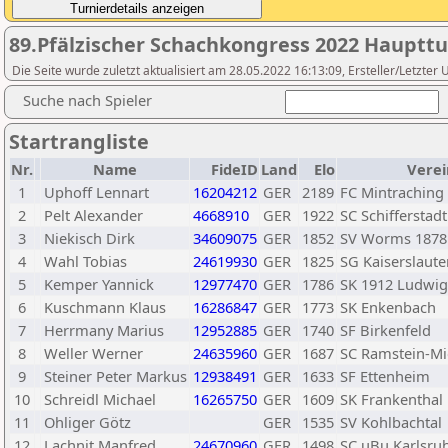
89.Pfälzischer Schachkongress 2022 Haupttu
Die Seite wurde zuletzt aktualisiert am 28.05.2022 16:13:09, Ersteller/Letzter 
Suche nach Spieler
Startrangliste
Nr.
Name
FideID
Land
Elo
Verei
1
Uphoff Lennart
16204212
GER
2189
FC Mintraching
2
Pelt Alexander
4668910
GER
1922
SC Schifferstadt
3
Niekisch Dirk
34609075
GER
1852
SV Worms 1878
4
Wahl Tobias
24619930
GER
1825
SG Kaiserslaute
5
Kemper Yannick
12977470
GER
1786
SK 1912 Ludwig
6
Kuschmann Klaus
16286847
GER
1773
SK Enkenbach
7
Herrmany Marius
12952885
GER
1740
SF Birkenfeld
8
Weller Werner
24635960
GER
1687
SC Ramstein-M
9
Steiner Peter Markus
12938491
GER
1633
SF Ettenheim
10
Schreidl Michael
16265750
GER
1609
SK Frankenthal
11
Ohliger Götz
GER
1535
SV Kohlbachtal
12
Lachnit Manfred
24670960
GER
1498
SC uBu Karlsru