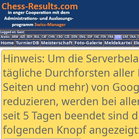
Logged on: Gast
Arabic
ARM
AZE
BIH
BUL
CAT
CHN
CRO
CZE
DEN
ENG
ESP
FAI
FIN
FRA
GER
GRE
INA
I
Home
TurnierDB
Meisterschaft
Foto-Galerie
Meldekartei
El
Hinweis: Um die Serverbel
tägliche Durchforsten aller 
Seiten und mehr) von Goog
reduzieren, werden bei alle
seit 5 Tagen beendet sind d
folgenden Knopf angezeigt