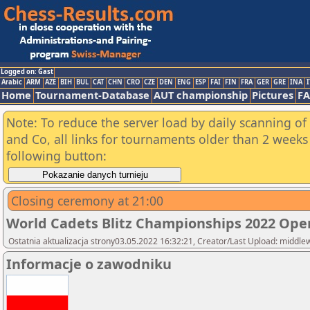
Logged on: Gast
Arabic
ARM
AZE
BIH
BUL
CAT
CHN
CRO
CZE
DEN
ENG
ESP
FAI
FIN
FRA
GER
GRE
INA
I
Home
Tournament-Database
AUT championship
Pictures
F
Note: To reduce the server load by daily scanning of 
and Co, all links for tournaments older than 2 weeks 
following button:
Closing ceremony at 21:00
World Cadets Blitz Championships 2022 Ope
Ostatnia aktualizacja strony03.05.2022 16:32:21, Creator/Last Upload: middl
Informacje o zawodniku