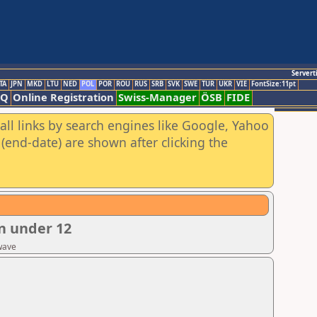
Servert
TA
JPN
MKD
LTU
NED
POL
POR
ROU
RUS
SRB
SVK
SWE
TUR
UKR
VIE
FontSize:11pt
AQ
Online Registration
Swiss-Manager
ÖSB
FIDE
all links by search engines like Google, Yahoo
(end-date) are shown after clicking the
n under 12
ewave