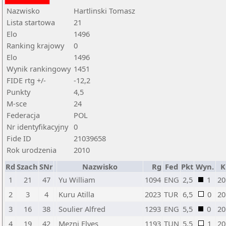
Nazwisko
Hartlinski Tomasz
Lista startowa
21
Elo
1496
Ranking krajowy
0
Elo
1496
Wynik rankingowy
1451
FIDE rtg +/-
-12,2
Punkty
4,5
M-sce
24
Federacja
POL
Nr identyfikacyjny
0
Fide ID
21039658
Rok urodzenia
2010
Rd
Szach
SNr
Nazwisko
Rg
Fed
Pkt
Wyn.
K
1
21
47
Yu William
1094
ENG
2,5
1
20
2
3
4
Kuru Atilla
2023
TUR
6,5
0
20
3
16
38
Soulier Alfred
1293
ENG
5,5
0
20
4
19
42
Mezni Elyes
1193
TUN
5,5
1
20