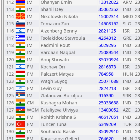
112
IM
Ohanyan Emin
13312022
ARM
23
113
IM
Shahil Dey
35062352
IND
23
114
IM
Nikolovski Nikola
15002314
MKD
23
115
IM
Tomazini Zan
14608162
SLO
23
116
FM
Aizenberg Benny
2821125
ISR
23
117
IM
Tsolakidou Stavroula
4264312
GRE
23
118
IM
Padmini Rout
5029295
IND
23
119
IM
Vardaan Nagpal
25089544
IND
23
120
IM
Anuj Shrivatri
35070924
IND
23
121
FM
Kochavi Ori
2816873
ISR
23
122
FM
Palczert Matyas
784958
HUN
23
123
FM
Wagh Suyog
25071688
IND
23
124
FM
Levin Guy
2824213
ISR
23
125
IM
Zlatanovic Boroljub
916390
SRB
23
126
CM
Kushagra Mohan
25033638
IND
23
127
WGM
Fataliyeva Ulviyya
13403052
AZE
23
128
FM
Rohith Krishna S
46617051
IND
23
129
FM
Tuncer Tuna
6349269
TUR
23
130
IM
Souhardo Basak
35092910
IND
23
131
FM
Karacsonyi Gellert
764620
HUN
23