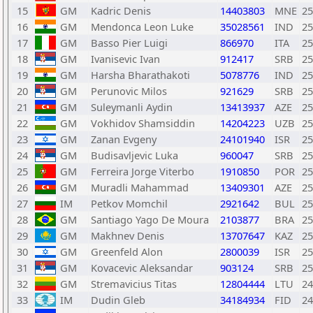
15
GM
Kadric Denis
14403803
MNE
25
16
GM
Mendonca Leon Luke
35028561
IND
25
17
GM
Basso Pier Luigi
866970
ITA
25
18
GM
Ivanisevic Ivan
912417
SRB
25
19
GM
Harsha Bharathakoti
5078776
IND
25
20
GM
Perunovic Milos
921629
SRB
25
21
GM
Suleymanli Aydin
13413937
AZE
25
22
GM
Vokhidov Shamsiddin
14204223
UZB
25
23
GM
Zanan Evgeny
24101940
ISR
25
24
GM
Budisavljevic Luka
960047
SRB
25
25
GM
Ferreira Jorge Viterbo
1910850
POR
25
26
GM
Muradli Mahammad
13409301
AZE
25
27
IM
Petkov Momchil
2921642
BUL
25
28
GM
Santiago Yago De Moura
2103877
BRA
25
29
GM
Makhnev Denis
13707647
KAZ
25
30
GM
Greenfeld Alon
2800039
ISR
25
31
GM
Kovacevic Aleksandar
903124
SRB
25
32
GM
Stremavicius Titas
12804444
LTU
24
33
IM
Dudin Gleb
34184934
FID
24