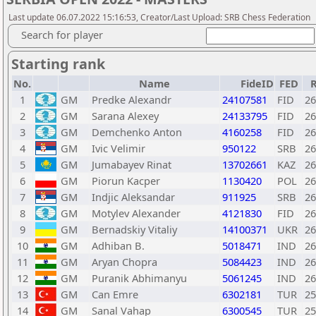
Last update 06.07.2022 15:16:53, Creator/Last Upload: SRB Chess Federation
Search for player
Starting rank
No.
Name
FideID
FED
1
GM
Predke Alexandr
24107581
FID
26
2
GM
Sarana Alexey
24133795
FID
26
3
GM
Demchenko Anton
4160258
FID
26
4
GM
Ivic Velimir
950122
SRB
26
5
GM
Jumabayev Rinat
13702661
KAZ
26
6
GM
Piorun Kacper
1130420
POL
26
7
GM
Indjic Aleksandar
911925
SRB
26
8
GM
Motylev Alexander
4121830
FID
26
9
GM
Bernadskiy Vitaliy
14100371
UKR
26
10
GM
Adhiban B.
5018471
IND
26
11
GM
Aryan Chopra
5084423
IND
26
12
GM
Puranik Abhimanyu
5061245
IND
26
13
GM
Can Emre
6302181
TUR
25
14
GM
Sanal Vahap
6300545
TUR
25