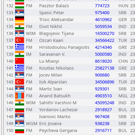
132
FM
Pasztor Balazs
774723
HUN
23
133
Spasic Petar
975400
SRB
23
134
Trisic Aleksandar
4610962
GER
23
135
FM
Dixit Nikhil
5059534
IND
23
136
WIM
Blagojevic Tijana
16500270
SRB
23
137
FM
Ozcan Kaan
34566422
TUR
23
138
FM
Hristodoulou Panagiotis
4214340
GRE
23
139
IM
Saravanan V.
5000580
IND
23
140
Lu Miaoyi
8618020
CHN
23
141
FM
Koutlas Nikolaos
25827138
GRE
23
142
FM
Jocev Milan
900680
SRB
23
143
FM
Isik Alparslan
34506896
TUR
23
144
FM
Martic Ivan
929301
SRB
23
145
FM
Anand Batsukh
4903510
MGL
23
146
WIM
Sahithi Varshini M
45095248
IND
23
147
FM
Yordanov Lachezar
2918927
BUL
23
148
Ivanovic Marko
967408
SRB
23
149
WGM
Eric Jovana
938238
SRB
23
150
FM
Peycheva Gergana
2916711
BUL
22