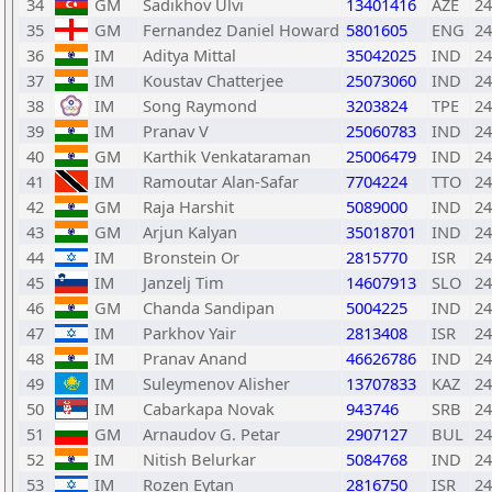
34
GM
Sadikhov Ulvi
13401416
AZE
24
35
GM
Fernandez Daniel Howard
5801605
ENG
24
36
IM
Aditya Mittal
35042025
IND
24
37
IM
Koustav Chatterjee
25073060
IND
24
38
IM
Song Raymond
3203824
TPE
24
39
IM
Pranav V
25060783
IND
24
40
GM
Karthik Venkataraman
25006479
IND
24
41
IM
Ramoutar Alan-Safar
7704224
TTO
24
42
GM
Raja Harshit
5089000
IND
24
43
GM
Arjun Kalyan
35018701
IND
24
44
IM
Bronstein Or
2815770
ISR
24
45
IM
Janzelj Tim
14607913
SLO
24
46
GM
Chanda Sandipan
5004225
IND
24
47
IM
Parkhov Yair
2813408
ISR
24
48
IM
Pranav Anand
46626786
IND
24
49
IM
Suleymenov Alisher
13707833
KAZ
24
50
IM
Cabarkapa Novak
943746
SRB
24
51
GM
Arnaudov G. Petar
2907127
BUL
24
52
IM
Nitish Belurkar
5084768
IND
24
53
IM
Rozen Eytan
2816750
ISR
24