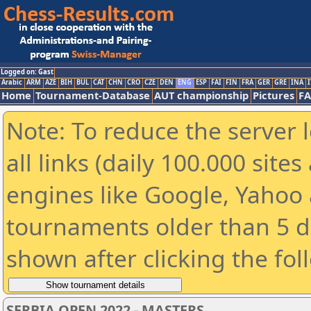
Logged on: Gast
Arabic
ARM
AZE
BIH
BUL
CAT
CHN
CRO
CZE
DEN
ENG
ESP
FAI
FIN
FRA
GER
GRE
INA
I
Home
Tournament-Database
AUT championship
Pictures
F
Note: To reduce the server 
all links (daily 100.000 sit
engines like Google, Yahoo a
tournaments older than 5 d
shown after clicking the fol
SERBIA OPEN 2022 - MASTERS