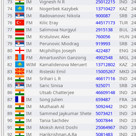
73
IM
Vignesh N R
25012215
IND
24
74
FM
Nogerbek Kazybek
13710427
KAZ
24
75
IM
Radovanovic Nikola
900087
SRB
24
76
FM
Kilic Eray
44517173
TUR
24
77
IM
Salimova Nurgyul
2915138
BUL
24
78
IM
Krstulovic Alex
760056
HUN
24
79
IM
Perunovic Miodrag
919993
SRB
24
80
IM
Mcphillips Joseph
422487
ENG
24
81
FM
Amartuvshin Ganzorig
4902548
MGL
24
82
WIM
Kamalidenova Meruert
13712802
KAZ
24
83
FM
Risteski Emil
15005267
MKD
24
84
IM
Srihari L R
46617116
IND
24
85
IM
Saric Sinisa
925071
SRB
24
86
Utsab Chatterjee
46609148
IND
24
87
IM
Song Julien
659487
FRA
24
88
IM
Muthaiah Al
5092442
IND
24
89
IM
Sammed Jaykumar Shete
5073421
IND
24
90
IM
Tania Sachdev
5007844
IND
23
91
IM
Moksh Amit Doshi
25064967
IND
23
92
IM
Harikrishnan.A.Ra
5081483
IND
23