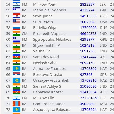
54
FM
Milikow Yoav
2822237
ISR
24
55
IM
Ioannidis Evgenios
4229274
GRE
24
56
IM
Srbis Jurica
14515555
CRO
24
57
IM
Sturt Raven
2007304
USA
24
58
IM
Badelka Olga
13509926
RUS
24
59
CM
Prraneeth Vuppala
46622373
IND
24
60
FM
Spyropoulos Nikolaos
4298977
GRE
24
61
IM
Shyaamnikhil P
5024218
IND
24
62
IM
Vaishali R
5091756
IND
24
63
FM
Samadov Read
13417444
AZE
24
64
IM
Neelash Saha
5094160
IND
24
65
IM
Agmanov Zhandos
13708309
KAZ
24
66
IM
Boskovic Drasko
927368
SRB
24
67
IM
Urazayev Arystanbek
13709810
KAZ
24
68
FM
Samant Aditya S
35080580
IND
24
69
IM
Babazada Khazar
13413554
AZE
24
70
FM
Milikow Elie
371281868
ISR
24
71
IM
Gan-Erdene Sugar
4902980
MGL
24
72
IM
Assaubayeva Bibisara
13708694
KAZ
24