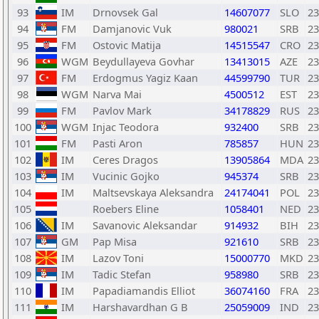
93
IM
Drnovsek Gal
14607077
SLO
23
94
FM
Damjanovic Vuk
980021
SRB
23
95
FM
Ostovic Matija
14515547
CRO
23
96
WGM
Beydullayeva Govhar
13413015
AZE
23
97
FM
Erdogmus Yagiz Kaan
44599790
TUR
23
98
WGM
Narva Mai
4500512
EST
23
99
FM
Pavlov Mark
34178829
RUS
23
100
WGM
Injac Teodora
932400
SRB
23
101
FM
Pasti Aron
785857
HUN
23
102
IM
Ceres Dragos
13905864
MDA
23
103
IM
Vucinic Gojko
945374
SRB
23
104
IM
Maltsevskaya Aleksandra
24174041
POL
23
105
Roebers Eline
1058401
NED
23
106
IM
Savanovic Aleksandar
914932
BIH
23
107
GM
Pap Misa
921610
SRB
23
108
IM
Lazov Toni
15000770
MKD
23
109
IM
Tadic Stefan
958980
SRB
23
110
IM
Papadiamandis Elliot
36074160
FRA
23
111
IM
Harshavardhan G B
25059009
IND
23