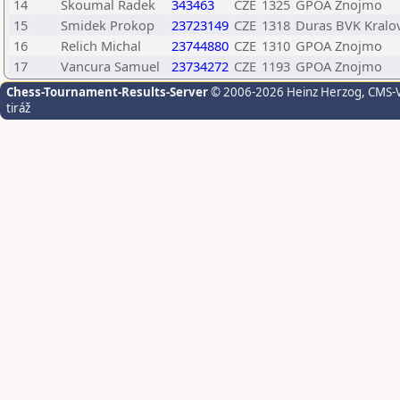
14
Skoumal Radek
343463
CZE
1325
GPOA Znojmo
15
Smidek Prokop
23723149
CZE
1318
Duras BVK Kralo
16
Relich Michal
23744880
CZE
1310
GPOA Znojmo
17
Vancura Samuel
23734272
CZE
1193
GPOA Znojmo
Chess-Tournament-Results-Server
© 2006-2026 Heinz Herzog
, CMS-
tiráž