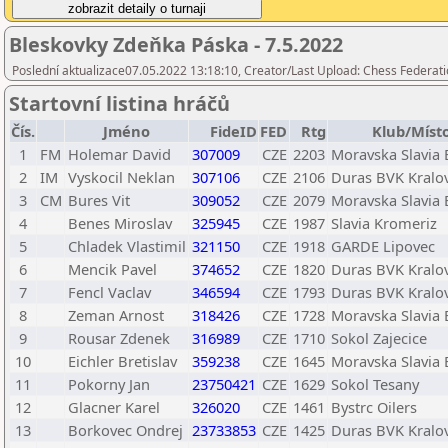
Bleskovky Zdeňka Páska - 7.5.2022
Poslední aktualizace07.05.2022 13:18:10, Creator/Last Upload: Chess Federati
Startovní listina hráčů
Čís.
Jméno
FideID
FED
Rtg
Klub/Míst
1
FM
Holemar David
307009
CZE
2203
Moravska Slavia
2
IM
Vyskocil Neklan
307106
CZE
2106
Duras BVK Kralo
3
CM
Bures Vit
309052
CZE
2079
Moravska Slavia
4
Benes Miroslav
325945
CZE
1987
Slavia Kromeriz
5
Chladek Vlastimil
321150
CZE
1918
GARDE Lipovec
6
Mencik Pavel
374652
CZE
1820
Duras BVK Kralo
7
Fencl Vaclav
346594
CZE
1793
Duras BVK Kralo
8
Zeman Arnost
318426
CZE
1728
Moravska Slavia
9
Rousar Zdenek
316989
CZE
1710
Sokol Zajecice
10
Eichler Bretislav
359238
CZE
1645
Moravska Slavia
11
Pokorny Jan
23750421
CZE
1629
Sokol Tesany
12
Glacner Karel
326020
CZE
1461
Bystrc Oilers
13
Borkovec Ondrej
23733853
CZE
1425
Duras BVK Kralo