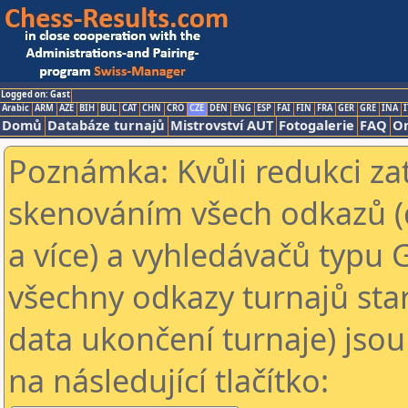
Logged on: Gast
Arabic
ARM
AZE
BIH
BUL
CAT
CHN
CRO
CZE
DEN
ENG
ESP
FAI
FIN
FRA
GER
GRE
INA
I
Domů
Databáze turnajů
Mistrovství AUT
Fotogalerie
FAQ
On
Poznámka: Kvůli redukci za
skenováním všech odkazů (
a více) a vyhledávačů typu 
všechny odkazy turnajů star
data ukončení turnaje) jsou
na následující tlačítko: