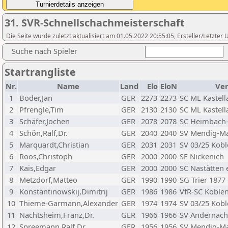
31. SVR-Schnellschachmeisterschaft
Die Seite wurde zuletzt aktualisiert am 01.05.2022 20:55:05, Ersteller/Letzte
Suche nach Spieler
Startrangliste
Nr.
Name
Land
Elo
EloN
Ver
1
Boder,Jan
GER
2273
2273
SC ML Kastel
2
Pfrengle,Tim
GER
2130
2130
SC ML Kastel
3
Schäfer,Jochen
GER
2078
2078
SC Heimbach-
4
Schön,Ralf,Dr.
GER
2040
2040
SV Mendig-Ma
5
Marquardt,Christian
GER
2031
2031
SV 03/25 Kob
6
Roos,Christoph
GER
2000
2000
SF Nickenich
7
Kais,Edgar
GER
2000
2000
SC Nastätten e
8
Metzdorf,Matteo
GER
1990
1990
SG Trier 1877 
9
Konstantinowskij,Dimitrij
GER
1986
1986
VfR-SC Koble
10
Thieme-Garmann,Alexander
GER
1974
1974
SV 03/25 Kob
11
Nachtsheim,Franz,Dr.
GER
1966
1966
SV Andernach
12
Spreemann,Ralf,Dr.
GER
1956
1956
SV Mendig-Ma