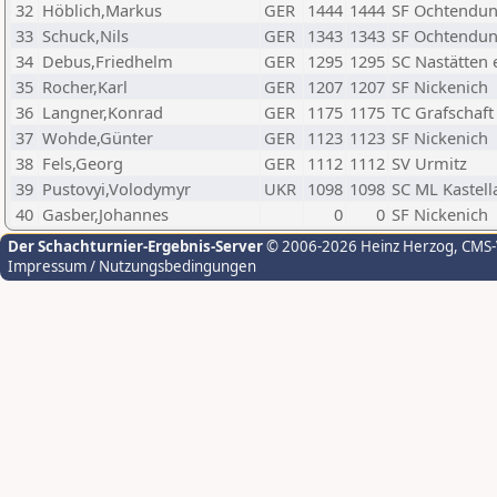
32
Höblich,Markus
GER
1444
1444
SF Ochtendun
33
Schuck,Nils
GER
1343
1343
SF Ochtendun
34
Debus,Friedhelm
GER
1295
1295
SC Nastätten e
35
Rocher,Karl
GER
1207
1207
SF Nickenich
36
Langner,Konrad
GER
1175
1175
TC Grafschaft
37
Wohde,Günter
GER
1123
1123
SF Nickenich
38
Fels,Georg
GER
1112
1112
SV Urmitz
39
Pustovyi,Volodymyr
UKR
1098
1098
SC ML Kastel
40
Gasber,Johannes
0
0
SF Nickenich
Der Schachturnier-Ergebnis-Server
© 2006-2026 Heinz Herzog
, CMS
Impressum / Nutzungsbedingungen