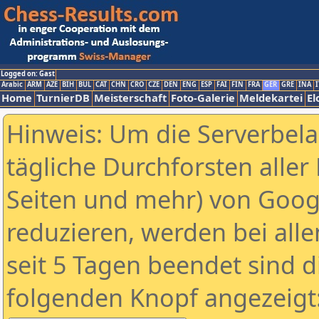
Logged on: Gast
Arabic
ARM
AZE
BIH
BUL
CAT
CHN
CRO
CZE
DEN
ENG
ESP
FAI
FIN
FRA
GER
GRE
INA
I
Home
TurnierDB
Meisterschaft
Foto-Galerie
Meldekartei
El
Hinweis: Um die Serverbel
tägliche Durchforsten aller 
Seiten und mehr) von Goog
reduzieren, werden bei alle
seit 5 Tagen beendet sind d
folgenden Knopf angezeigt