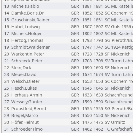
13
Michels,Fabio
GER
1881
1881
SC ML Kastel
14
Damke,Boris,Dr.
GER
1852
1852
SC Cochem 19
15
Gruschinski,Rainer
GER
1851
1851
SC ML Kastel
16
Hübel,Ludwig
GER
1807
1807
SV Güls 1956 e
17
Michels,Holger
GER
1802
1802
SC ML Kastel
18
Herzog,Thomas
GER
1793
1793
SG Pieroth/B
19
Schmidt,Waldemar
GER
1747
1747
SC 1924 Kettig
20
Warkentin,Peter
GER
1728
1728
SF Nickenich
21
Schreieck,Peter
GER
1708
1708
SV Turm Lahn
22
Stein,Dirk
GER
1690
1690
SF Nickenich
23
Meuer,David
GER
1674
1674
SV Turm Lahn
24
Welsch,Dieter
GER
1653
1653
SC Cochem 19
25
Hesch,Lukas
GER
1645
1645
SF Nickenich
26
Herhaus,Armin
GER
1633
1633
Schachfreund
27
Wessely,Günter
GER
1590
1590
Schachfreunde
28
Probstfeld,Bernd
GER
1555
1555
SG Pieroth/B
29
Biegel,Marco
GER
1550
1550
SF Nickenich
30
Höfer,Helmut
GER
1475
1475
SV Urmitz
31
Schroeder,Timo
GER
1462
1462
TC Grafschaft