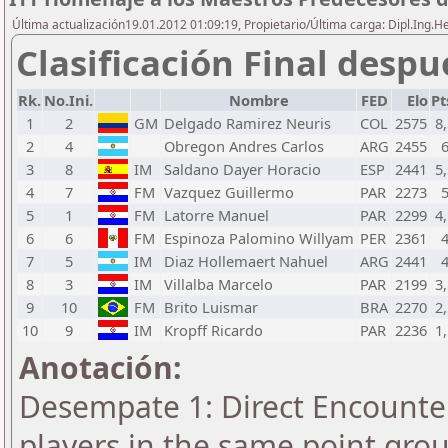
Última actualización19.01.2012 01:09:19, Propietario/Última carga: Dipl.Ing.H
Clasificación Final despu
Rk.
No.Ini.
Nombre
FED
Elo
Pt
1
2
GM
Delgado Ramirez Neuris
COL
2575
8,
2
4
Obregon Andres Carlos
ARG
2455
3
8
IM
Saldano Dayer Horacio
ESP
2441
5,
4
7
FM
Vazquez Guillermo
PAR
2273
5
1
FM
Latorre Manuel
PAR
2299
4,
6
6
FM
Espinoza Palomino Willyam
PER
2361
7
5
IM
Diaz Hollemaert Nahuel
ARG
2441
8
3
IM
Villalba Marcelo
PAR
2199
3,
9
10
FM
Brito Luismar
BRA
2270
2,
10
9
IM
Kropff Ricardo
PAR
2236
1,
Anotación:
Desempate 1: Direct Encounter
players in the same point gro