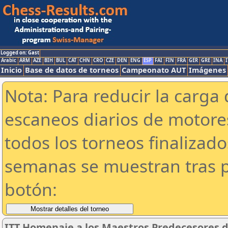
Logged on: Gast
Arabic
ARM
AZE
BIH
BUL
CAT
CHN
CRO
CZE
DEN
ENG
ESP
FAI
FIN
FRA
GER
GRE
INA
I
Inicio
Base de datos de torneos
Campeonato AUT
Imágenes
Nota: Para reducir la carga 
escaneos diarios de motor
todos los torneos finalizad
semanas se muestran tras p
botón:
ITT Homenaje a los Maestros Predecesores d