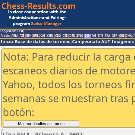
Logged on: Gast
Arabic
ARM
AZE
BIH
BUL
CAT
CHN
CRO
CZE
DEN
ENG
ESP
FAI
FIN
FRA
GER
GRE
INA
I
Inicio
Base de datos de torneos
Campeonato AUT
Imágenes
Nota: Para reducir la carga 
escaneos diarios de motor
Yahoo, todos los torneos f
semanas se muestran tras p
botón:
Liga FMA - Primera A - 0607