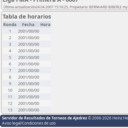
Última actualización24.04.2007 15:16:25, Propietario: BERNHARD BIBERLE my 
Tabla de horarios
Ronda
Fecha
Hora
1
2001/00/00
2
2001/00/00
3
2001/00/00
4
2001/00/00
5
2001/00/00
6
2001/00/00
7
2001/00/00
8
2001/00/00
9
2001/00/00
10
2001/00/00
11
2001/00/00
12
2001/00/00
13
2001/00/00
Servidor de Resultados de Torneos de Ajedrez
© 2006-2026 Heinz H
Aviso legal/Condiciones de uso