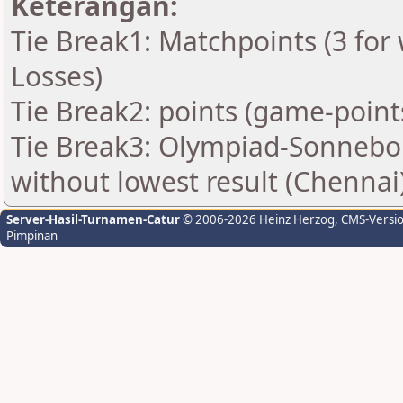
Keterangan:
Tie Break1: Matchpoints (3 for 
Losses)
Tie Break2: points (game-point
Tie Break3: Olympiad-Sonnebo
without lowest result (Chennai
Server-Hasil-Turnamen-Catur
© 2006-2026 Heinz Herzog
, CMS-Versi
Pimpinan