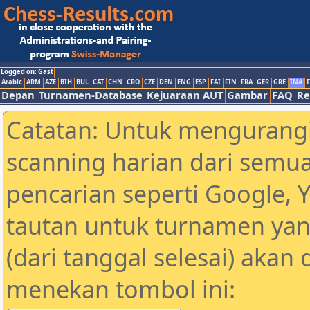
Logged on: Gast
Arabic
ARM
AZE
BIH
BUL
CAT
CHN
CRO
CZE
DEN
ENG
ESP
FAI
FIN
FRA
GER
GRE
INA
I
Depan
Turnamen-Database
Kejuaraan AUT
Gambar
FAQ
Re
Catatan: Untuk mengurangi
scanning harian dari semua
pencarian seperti Google, 
tautan untuk turnamen yan
(dari tanggal selesai) akan
menekan tombol ini: