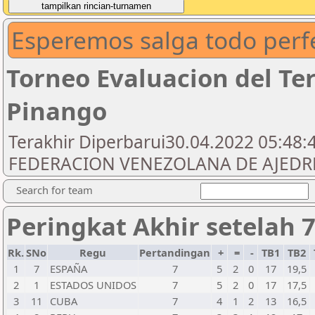
Esperemos salga todo perf
Torneo Evaluacion del Te
Pinango
Terakhir Diperbarui30.04.2022 05:48:4
FEDERACION VENEZOLANA DE AJEDREZ
Search for team
Peringkat Akhir setelah 
Rk.
SNo
Regu
Pertandingan
+
=
-
TB1
TB2
1
7
ESPAÑA
7
5
2
0
17
19,5
2
1
ESTADOS UNIDOS
7
5
2
0
17
17,5
3
11
CUBA
7
4
1
2
13
16,5