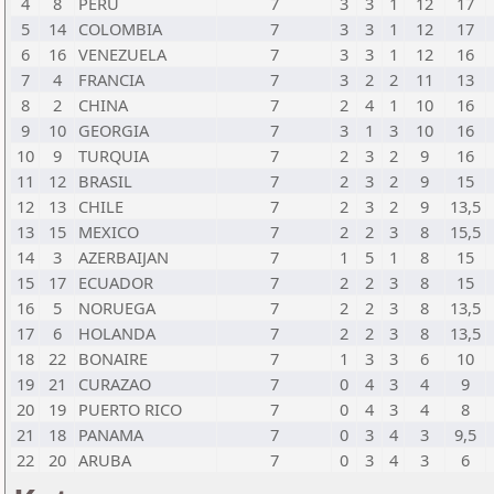
4
8
PERU
7
3
3
1
12
17
5
14
COLOMBIA
7
3
3
1
12
17
6
16
VENEZUELA
7
3
3
1
12
16
7
4
FRANCIA
7
3
2
2
11
13
8
2
CHINA
7
2
4
1
10
16
9
10
GEORGIA
7
3
1
3
10
16
10
9
TURQUIA
7
2
3
2
9
16
11
12
BRASIL
7
2
3
2
9
15
12
13
CHILE
7
2
3
2
9
13,5
13
15
MEXICO
7
2
2
3
8
15,5
14
3
AZERBAIJAN
7
1
5
1
8
15
15
17
ECUADOR
7
2
2
3
8
15
16
5
NORUEGA
7
2
2
3
8
13,5
17
6
HOLANDA
7
2
2
3
8
13,5
18
22
BONAIRE
7
1
3
3
6
10
19
21
CURAZAO
7
0
4
3
4
9
20
19
PUERTO RICO
7
0
4
3
4
8
21
18
PANAMA
7
0
3
4
3
9,5
22
20
ARUBA
7
0
3
4
3
6