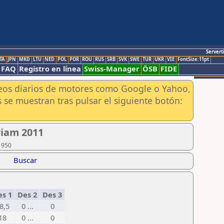
Servert
TA
JPN
MKD
LTU
NED
POL
POR
ROU
RUS
SRB
SVK
SWE
TUR
UKR
VIE
FontSize:11pt
FAQ
Registro en línea
Swiss-Manager
ÖSB
FIDE
aneos diarios de motores como Google o Yahoo,
 se muestran tras pulsar el siguiente botón:
riam 2011
1950
Buscar
s 1
Des 2
Des 3
8,5
0 ...
0
18
0 ...
0