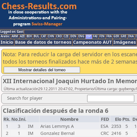
Logged on: Gast
Arabic
ARM
AZE
BIH
BUL
CAT
CHN
CRO
CZE
DEN
ENG
ESP
FAI
FIN
FRA
GER
GRE
INA
I
Inicio
Base de datos de torneos
Campeonato AUT
Imágenes
Nota: Para reducir la carga del servidor en los esc
todos los torneos finalizados hace más de 2 semanas
XII Internacional Joaquin Hurtado In Memo
Última actualización29.12.2011 20:47:02, Propietario/Última carga: guybengu
Search for player
Clasificación después de la ronda 6
Rk.
No.Ini.
Nombre
FED
Elo
Pts.
De
1
3
IM
Arias Lemmys A
ESA
2353
5
1
2
1
IM
Gonzalez Bernal
CRC
2416
5