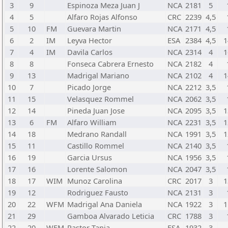
3
9
Espinoza Meza Juan J
NCA
2181
5
4
5
Alfaro Rojas Alfonso
CRC
2239
4,5
5
10
FM
Guevara Martin
NCA
2171
4,5
6
2
IM
Leyva Hector
ESA
2384
4,5
1
7
4
IM
Davila Carlos
NCA
2314
4
1
8
8
Fonseca Cabrera Ernesto
NCA
2182
4
9
13
Madrigal Mariano
NCA
2102
4
1
10
7
Picado Jorge
NCA
2212
3,5
11
15
Velasquez Rommel
NCA
2062
3,5
12
14
Pineda Juan Jose
NCA
2095
3,5
1
13
6
FM
Alfaro William
NCA
2231
3,5
1
14
18
Medrano Randall
NCA
1991
3,5
1
15
11
Castillo Rommel
NCA
2140
3,5
16
19
Garcia Ursus
NCA
1956
3,5
17
16
Lorente Salomon
NCA
2047
3,5
18
17
WIM
Munoz Carolina
CRC
2017
3
1
19
12
Rodriguez Fausto
NCA
2131
3
20
22
WFM
Madrigal Ana Daniela
NCA
1922
3
1
21
29
Gamboa Alvarado Leticia
CRC
1788
3
22
20
WFM
Pastor Tania
ESA
1932
3