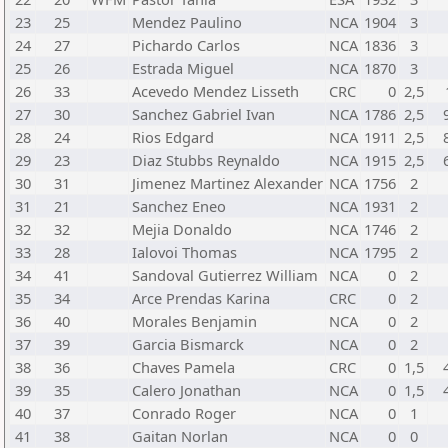
23
25
Mendez Paulino
NCA
1904
3
24
27
Pichardo Carlos
NCA
1836
3
25
26
Estrada Miguel
NCA
1870
3
26
33
Acevedo Mendez Lisseth
CRC
0
2,5
27
30
Sanchez Gabriel Ivan
NCA
1786
2,5
28
24
Rios Edgard
NCA
1911
2,5
29
23
Diaz Stubbs Reynaldo
NCA
1915
2,5
30
31
Jimenez Martinez Alexander
NCA
1756
2
31
21
Sanchez Eneo
NCA
1931
2
32
32
Mejia Donaldo
NCA
1746
2
33
28
Ialovoi Thomas
NCA
1795
2
34
41
Sandoval Gutierrez William
NCA
0
2
35
34
Arce Prendas Karina
CRC
0
2
36
40
Morales Benjamin
NCA
0
2
37
39
Garcia Bismarck
NCA
0
2
38
36
Chaves Pamela
CRC
0
1,5
39
35
Calero Jonathan
NCA
0
1,5
40
37
Conrado Roger
NCA
0
1
41
38
Gaitan Norlan
NCA
0
0