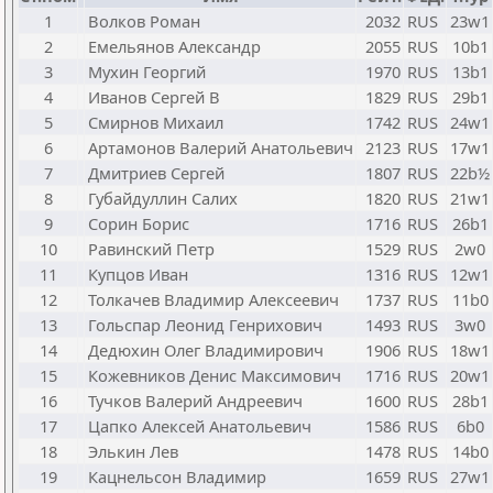
1
Волков Роман
2032
RUS
23w1
2
Емельянов Александр
2055
RUS
10b1
3
Мухин Георгий
1970
RUS
13b1
4
Иванов Сергей В
1829
RUS
29b1
5
Смирнов Михаил
1742
RUS
24w1
6
Артамонов Валерий Анатольевич
2123
RUS
17w1
7
Дмитриев Сергей
1807
RUS
22b½
8
Губайдуллин Салих
1820
RUS
21w1
9
Сорин Борис
1716
RUS
26b1
10
Равинский Петр
1529
RUS
2w0
11
Купцов Иван
1316
RUS
12w1
12
Толкачев Владимир Алексеевич
1737
RUS
11b0
13
Гольспар Леонид Генрихович
1493
RUS
3w0
14
Дедюхин Олег Владимирович
1906
RUS
18w1
15
Кожевников Денис Максимович
1716
RUS
20w1
16
Тучков Валерий Андреевич
1600
RUS
28b1
17
Цапко Алексей Анатольевич
1586
RUS
6b0
18
Элькин Лев
1478
RUS
14b0
19
Кацнельсон Владимир
1659
RUS
27w1