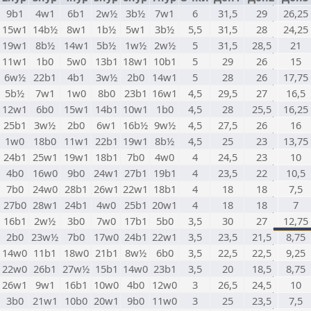
9b1
4w1
6b1
2w½
3b½
7w1
6
31,5
29
26,25
15w1
14b½
8w1
1b½
5w1
3b½
5,5
31,5
28
24,25
19w1
8b½
14w1
5b½
1w½
2w½
5
31,5
28,5
21
11w1
1b0
5w0
13b1
18w1
10b1
5
29
26
15
6w½
22b1
4b1
3w½
2b0
14w1
5
28
26
17,75
5b½
7w1
1w0
8b0
23b1
16w1
4,5
29,5
27
16,5
12w1
6b0
15w1
14b1
10w1
1b0
4,5
28
25,5
16,25
25b1
3w½
2b0
6w1
16b½
9w½
4,5
27,5
26
16
1w0
18b0
11w1
22b1
19w1
8b½
4,5
25
23
13,75
24b1
25w1
19w1
18b1
7b0
4w0
4
24,5
23
10
4b0
16w0
9b0
24w1
27b1
19b1
4
23,5
22
10,5
7b0
24w0
28b1
26w1
22w1
18b1
4
18
18
7,5
27b0
28w1
24b1
4w0
25b1
20w1
4
18
18
7
16b1
2w½
3b0
7w0
17b1
5b0
3,5
30
27
12,75
2b0
23w½
7b0
17w0
24b1
22w1
3,5
23,5
21,5
8,75
14w0
11b1
18w0
21b1
8w½
6b0
3,5
22,5
22,5
9,25
22w0
26b1
27w½
15b1
14w0
23b1
3,5
20
18,5
8,75
26w1
9w1
16b1
10w0
4b0
12w0
3
26,5
24,5
10
3b0
21w1
10b0
20w1
9b0
11w0
3
25
23,5
7,5