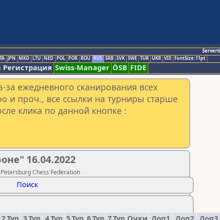
Servert
TA
JPN
MKD
LTU
NED
POL
POR
ROU
RUS
SRB
SVK
SWE
TUR
UKR
VIE
FontSize:11pt
 Регистрация
Swiss-Manager
ÖSB
FIDE
з-за ежедневного сканирования всех
o и проч., все ссылки на турниры старше
сле клика по данной кнопке :
оне" 16.04.2022
Petersburg Chess Federation
Поиск
2.Тур
3.Тур
4.Тур
5.Тур
6.Тур
7.Тур
Очки
Доп1
Доп2
Доп3