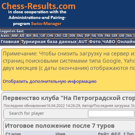
Logged on: Gast
Arabic
ARM
AZE
BIH
BUL
CAT
CHN
CRO
CZE
DEN
ENG
ESP
FAI
FIN
FRA
GER
GRE
INA
I
Главная
Турнирная база данных
AUT
Фото
ЧАВО
Онлайн
Примечание: Чтобы снизить загрузку на сервер и
страниц поисковыми системами типа Google, Yaho
двух месяцев (с даты окончания) отображаются по
Отобразить дополнительную информацию
Первенство клуба "На Петроградской стор
Последнее обновление16.04.2022 14:26:29, Автор/Последняя загрузка: St.
Search for player
Итоговое положение после 7 туров
Ст.ном
Имя
Рейт.
ФЕД.
1.Тур