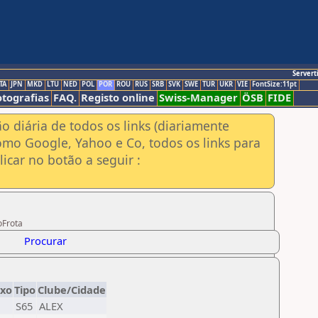
Servert
TA
JPN
MKD
LTU
NED
POL
POR
ROU
RUS
SRB
SVK
SWE
TUR
UKR
VIE
FontSize:11pt
otografias
FAQ.
Registo online
Swiss-Manager
ÖSB
FIDE
ão diária de todos os links (diariamente
omo Google, Yahoo e Co, todos os links para
icar no botão a seguir :
oFrota
Procurar
exo
Tipo
Clube/Cidade
S65
ALEX