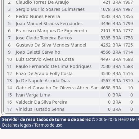
2
Claudio Torres De Araujo
421
BRA
1997
3
Sergio Murilo Soares Guimaraes
1078
BRA
1987
4
Pedro Nunes Pereira
4533
BRA
1856
5
Joao Manoel Strauss Fernandes
4496
BRA
1799
6
Francisco Marques De Figueiredo
2101
BRA
1777
7
Jose Claide Teixeira Barros
3385
BRA
1758
8
Gustavo Da Silva Mendes Manoel
4262
BRA
1725
9
Joao Galetti Carvalho
4566
BRA
1714
10
Luiz Octavio Alves Da Costa
4497
BRA
1688
11
Paulo Fernando De Lima Rodrigues
2530
BRA
1588
12
Enzo De Araujo Folly Costa
4540
BRA
1516
13
Jo De Napole Arruda Dias
4567
BRA
1319
14
Gabriel Carvalho De Oliveira Abreu San
4658
BRA
10
15
Ivan Varga Lima
0
BRA
0
16
Valdecir Da Silva Pereira
0
BRA
0
17
Vinicius Furtado Senna
0
BRA
0
Servidor de resultados de torneio de xadrez
© 2006-2026 Heinz Her
Detalhes legais / Termos de uso