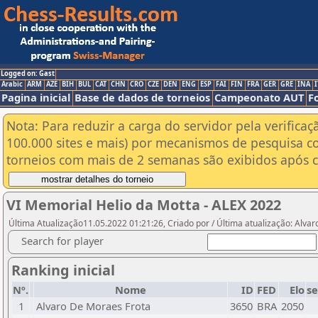
Logged on: Gast
Arabic
ARM
AZE
BIH
BUL
CAT
CHN
CRO
CZE
DEN
ENG
ESP
FAI
FIN
FRA
GER
GRE
INA
I
Pagina inicial
Base de dados de torneios
Campeonato AUT
F
Nota: Para reduzir a carga do servidor pela verificaç
100.000 sites e mais) por mecanismos de pesquisa c
torneios com mais de 2 semanas são exibidos após cl
VI Memorial Helio da Motta - ALEX 2022
Última Atualização11.05.2022 01:21:26, Criado por / Última atualização: Alvar
Search for player
Ranking inicial
Nº.
Nome
ID
FED
Elo
s
1
Alvaro De Moraes Frota
3650
BRA
2050