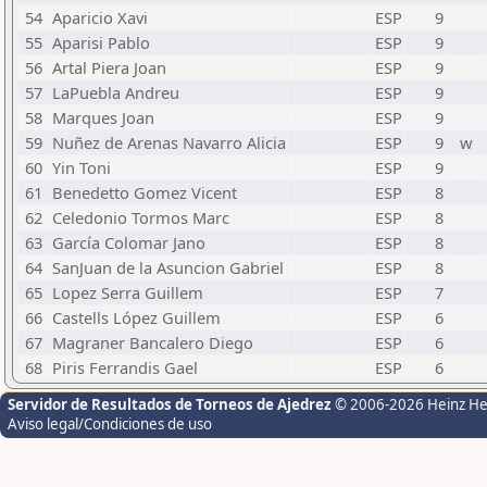
54
Aparicio Xavi
ESP
9
55
Aparisi Pablo
ESP
9
56
Artal Piera Joan
ESP
9
57
LaPuebla Andreu
ESP
9
58
Marques Joan
ESP
9
59
Nuñez de Arenas Navarro Alicia
ESP
9
w
60
Yin Toni
ESP
9
61
Benedetto Gomez Vicent
ESP
8
62
Celedonio Tormos Marc
ESP
8
63
García Colomar Jano
ESP
8
64
SanJuan de la Asuncion Gabriel
ESP
8
65
Lopez Serra Guillem
ESP
7
66
Castells López Guillem
ESP
6
67
Magraner Bancalero Diego
ESP
6
68
Piris Ferrandis Gael
ESP
6
Servidor de Resultados de Torneos de Ajedrez
© 2006-2026 Heinz H
Aviso legal/Condiciones de uso