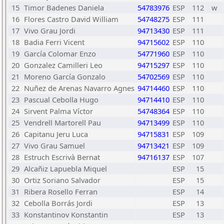
15
Timor Badenes Daniela
54783976
ESP
112
w
16
Flores Castro David William
54748275
ESP
111
17
Vivo Grau Jordi
94713430
ESP
111
18
Badia Ferri Vicent
94715602
ESP
110
19
García Colomar Enzo
54771960
ESP
110
20
Gonzalez Camilleri Leo
94715297
ESP
110
21
Moreno García Gonzalo
54702569
ESP
110
22
Nuñez de Arenas Navarro Agnes
94714460
ESP
110
23
Pascual Cebolla Hugo
94714410
ESP
110
24
Sirvent Palma Víctor
54748364
ESP
110
25
Vendrell Martorell Pau
94713499
ESP
110
26
Capitanu Jeru Luca
94715831
ESP
109
27
Vivo Grau Samuel
94713421
ESP
109
28
Estruch Escrivà Bernat
94716137
ESP
107
29
Alcañiz Lapuebla Miquel
ESP
15
30
Ortiz Soriano Salvador
ESP
15
31
Ribera Rosello Ferran
ESP
14
32
Cebolla Borrás Jordi
ESP
13
33
Konstantinov Konstantin
ESP
13