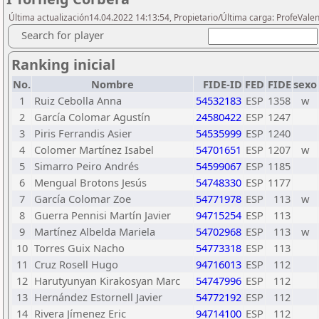
Última actualización14.04.2022 14:13:54, Propietario/Última carga: ProfeVale
Search for player
Ranking inicial
No.
Nombre
FIDE-ID
FED
FIDE
sexo
1
Ruiz Cebolla Anna
54532183
ESP
1358
w
2
García Colomar Agustín
24580422
ESP
1247
3
Piris Ferrandis Asier
54535999
ESP
1240
4
Colomer Martínez Isabel
54701651
ESP
1207
w
5
Simarro Peiro Andrés
54599067
ESP
1185
6
Mengual Brotons Jesús
54748330
ESP
1177
7
García Colomar Zoe
54771978
ESP
113
w
8
Guerra Pennisi Martín Javier
94715254
ESP
113
9
Martínez Albelda Mariela
54702968
ESP
113
w
10
Torres Guix Nacho
54773318
ESP
113
11
Cruz Rosell Hugo
94716013
ESP
112
12
Harutyunyan Kirakosyan Marc
54747996
ESP
112
13
Hernández Estornell Javier
54772192
ESP
112
14
Rivera Jímenez Eric
94714100
ESP
112