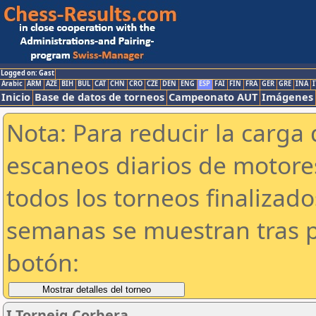
Logged on: Gast
Arabic
ARM
AZE
BIH
BUL
CAT
CHN
CRO
CZE
DEN
ENG
ESP
FAI
FIN
FRA
GER
GRE
INA
I
Inicio
Base de datos de torneos
Campeonato AUT
Imágenes
Nota: Para reducir la carga 
escaneos diarios de motor
todos los torneos finalizad
semanas se muestran tras p
botón:
I Torneig Corbera