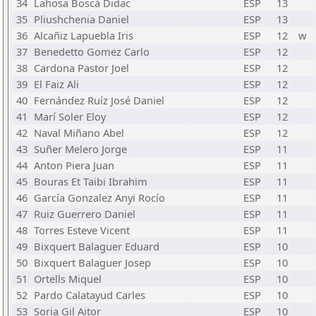
34
Lahosa Boscà Didac
ESP
13
35
Pliushchenia Daniel
ESP
13
36
Alcañiz Lapuebla Iris
ESP
12
w
37
Benedetto Gomez Carlo
ESP
12
38
Cardona Pastor Joel
ESP
12
39
El Faiz Ali
ESP
12
40
Fernández Ruíz José Daniel
ESP
12
41
Marí Soler Eloy
ESP
12
42
Naval Miñano Abel
ESP
12
43
Suñer Melero Jorge
ESP
11
44
Anton Piera Juan
ESP
11
45
Bouras Et Taibi Ibrahim
ESP
11
46
García Gonzalez Anyi Rocío
ESP
11
47
Ruiz Guerrero Daniel
ESP
11
48
Torres Esteve Vicent
ESP
11
49
Bixquert Balaguer Eduard
ESP
10
50
Bixquert Balaguer Josep
ESP
10
51
Ortells Miquel
ESP
10
52
Pardo Calatayud Carles
ESP
10
53
Soria Gil Aitor
ESP
10