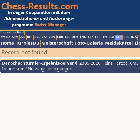
Logged on: Gast
Arabic
ARM
AZE
BIH
BUL
CAT
CHN
CRO
CZE
DEN
ENG
ESP
FAI
FIN
FRA
GER
GRE
INA
I
Home
TurnierDB
Meisterschaft
Foto-Galerie
Meldekartei
El
Record not found
Der Schachturnier-Ergebnis-Server
© 2006-2026 Heinz Herzog
, CMS
Impressum / Nutzungsbedingungen