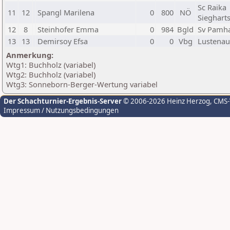
Sc Raika
11
12
Spangl Marilena
0
800
NÖ
Sieghart
12
8
Steinhofer Emma
0
984
Bgld
Sv Pamh
13
13
Demirsoy Efsa
0
0
Vbg
Lustenau
Anmerkung:
Wtg1: Buchholz (variabel)
Wtg2: Buchholz (variabel)
Wtg3: Sonneborn-Berger-Wertung variabel
Der Schachturnier-Ergebnis-Server
© 2006-2026 Heinz Herzog
, CMS
Impressum / Nutzungsbedingungen