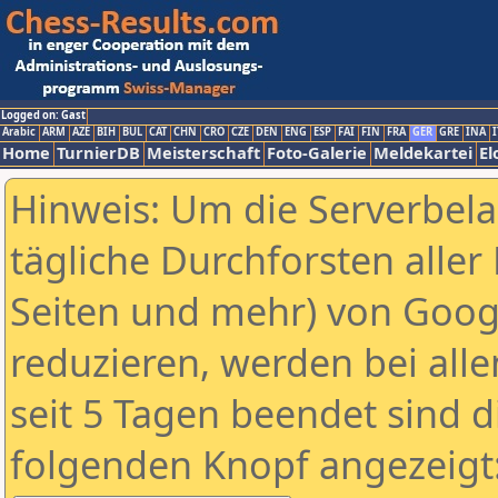
Logged on: Gast
Arabic
ARM
AZE
BIH
BUL
CAT
CHN
CRO
CZE
DEN
ENG
ESP
FAI
FIN
FRA
GER
GRE
INA
I
Home
TurnierDB
Meisterschaft
Foto-Galerie
Meldekartei
El
Hinweis: Um die Serverbel
tägliche Durchforsten aller 
Seiten und mehr) von Goog
reduzieren, werden bei alle
seit 5 Tagen beendet sind d
folgenden Knopf angezeigt