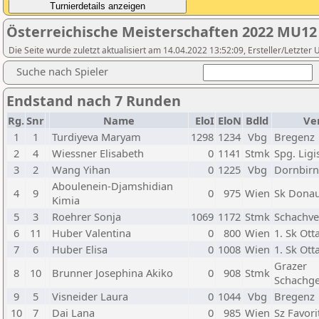
Österreichische Meisterschaften 2022 MU12
Die Seite wurde zuletzt aktualisiert am 14.04.2022 13:52:09, Ersteller/Letzte
Suche nach Spieler
Endstand nach 7 Runden
Rg.
Snr
Name
EloI
EloN
Bdld
Ve
1
1
Turdiyeva Maryam
1298
1234
Vbg
Bregenz
2
4
Wiessner Elisabeth
0
1141
Stmk
Spg. Ligi
3
2
Wang Yihan
0
1225
Vbg
Dornbirn
Aboulenein-Djamshidian
4
9
0
975
Wien
Sk Dona
Kimia
5
3
Roehrer Sonja
1069
1172
Stmk
Schachve
6
11
Huber Valentina
0
800
Wien
1. Sk Ott
7
6
Huber Elisa
0
1008
Wien
1. Sk Ott
Grazer
8
10
Brunner Josephina Akiko
0
908
Stmk
Schachge
9
5
Visneider Laura
0
1044
Vbg
Bregenz
10
7
Dai Lana
0
985
Wien
Sz Favori