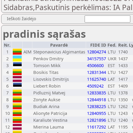
Sidabras,Paskutinis perkėlimas: IA Pa
Ieškoti žaidėjo
pradinis sąrašas
Nr.
Pavardė
FIDE ID
Fed.
Reit.
Ly
1
AIM
Steponavicius Algimantas
12804274
LTU
1740
2
Penkov Dmitry
34157557
UKR
1437
3
Tomson Mikk
4506600
EST
1433
4
Bosikis Titas
12831344
LTU
1427
5
Lisovskis Dmitrijs
11625740
LAT
1417
6
Liebert Robin
4509242
EST
1409
7
Pidluznij Matvej
12833835
LTU
1378
8
Zonyte Aukse
12844918
LTU
1350
9
Budiak Arina
12838225
LTU
1262
10
Alionyte Patricija
12840955
LTU
1243
11
Karaliute Vestina
12821896
LTU
1240
12
Mierina Lauma
11617292
LAT
1195