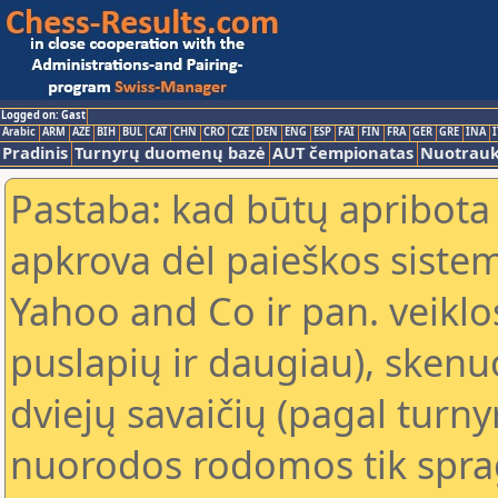
Logged on: Gast
Arabic
ARM
AZE
BIH
BUL
CAT
CHN
CRO
CZE
DEN
ENG
ESP
FAI
FIN
FRA
GER
GRE
INA
I
Pradinis
Turnyrų duomenų bazė
AUT čempionatas
Nuotrau
Pastaba: kad būtų apribota
apkrova dėl paieškos sistem
Yahoo and Co ir pan. veiklo
puslapių ir daugiau), skenu
dviejų savaičių (pagal turn
nuorodos rodomos tik sprag