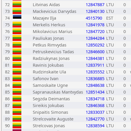
72
Litvinas Aidas
12847887
LTU
0
73
Mackevicius Darvydas
12840130
LTU
0
74
Mazajev Ilja
4515790
EST
0
75
Merkelis Herkus
12841978
LTU
0
76
Mikolavicius Marius
12847720
LTU
0
77
Pauliukas Jonas
12844284
LTU
0
78
Petkus Rimvydas
12850292
LTU
0
79
Petruskevicius Tadas
12846600
LTU
0
80
Radziukynas Jonas
12844381
LTU
0
81
Ravinis Jokubas
12837911
LTU
0
82
Rudzinskaite Ula
12835552
LTU
0
83
Safonov Ivan
12836885
LTU
0
84
Samoskaite Ugne
12848638
LTU
0
85
Sapranauskas Mantvydas
12851434
LTU
0
86
Segzda Deimantas
12834718
LTU
0
87
Sireikis Jokubas
12846368
LTU
0
88
Snipaitis Simonas
12833037
LTU
0
89
Strelcovaite Auguste
12842770
LTU
0
90
Strelcovas Jonas
12838594
LTU
0