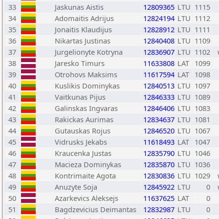
33
Jaskunas Aistis
12809365
LTU
1115
34
Adomaitis Adrijus
12824194
LTU
1112
35
Jonaitis Klaudijus
12828912
LTU
1111
36
Nikartas Justinas
12840408
LTU
1109
37
Jurgelionyte Kotryna
12836907
LTU
1102
38
Jaresko Timurs
11633808
LAT
1099
39
Otrohovs Maksims
11617594
LAT
1098
40
Kuslikis Dominykas
12840513
LTU
1097
41
Vaitkunas Pijus
12846333
LTU
1089
42
Galinskas Ingvaras
12846406
LTU
1083
43
Rakickas Aurimas
12834637
LTU
1081
44
Gutauskas Rojus
12846520
LTU
1067
45
Vidrusks Jekabs
11618493
LAT
1047
46
Kraucenka Justas
12835790
LTU
1046
47
Macieza Dominykas
12835870
LTU
1036
48
Kontrimaite Agota
12830836
LTU
1029
49
Anuzyte Soja
12845922
LTU
0
50
Azarkevics Aleksejs
11637625
LAT
0
51
Bagdzevicius Deimantas
12832987
LTU
0