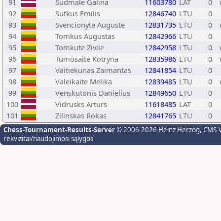
91
Sudmale Galina
11603780
LAT
0
92
Sutkus Emilis
12846740
LTU
0
93
Svencionyte Auguste
12831735
LTU
0
94
Tomkus Augustas
12842966
LTU
0
95
Tomkute Zivile
12842958
LTU
0
96
Tumosaite Kotryna
12835986
LTU
0
97
Vaitiekunas Zaimantas
12841854
LTU
0
98
Valeikaite Melika
12839485
LTU
0
99
Venskutonis Danielius
12849650
LTU
0
100
Vidrusks Arturs
11618485
LAT
0
101
Zilinskas Rokas
12841765
LTU
0
Chess-Tournament-Results-Server
© 2006-2026 Heinz Herzog
, CMS-
rekvizitai/naudojimosi sąlygos