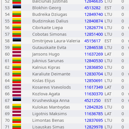
52
Balciunas Justinas
12846635
LTU
0
53
Blokhin Georg
4513282
EST
0
54
Budreika Dziugas
12849740
LTU
0
55
Budzinskas Dalius
12840874
LTU
0
56
Cibirkaite Liepa
12826774
LTU
0
57
Cobotas Simonas
12851400
LTU
0
58
Dmitrijeva Laura-Valeria
4515617
EST
0
59
Gutauskaite Evita
12846538
LTU
0
60
Jansons Hugo
11637269
LAT
0
61
Juknius Sarunas
12840530
LTU
0
62
Kalnius Kipras
12836850
LTU
0
63
Karaliute Deimante
12830704
LTU
0
64
Kislas Elijus
12850691
LTU
0
65
Kosarevs Vsevolods
11617349
LAT
0
66
Kozlova Agata
11630370
LAT
0
67
Krushevskaja Anna
4521250
EST
0
68
Kulokas Mantvydas
12842826
LTU
0
69
Ligotnis Maksims
11636785
LAT
0
70
Limontas Benas
12837695
LTU
0
71
Lisauskas Simas
12829978
LTU
0