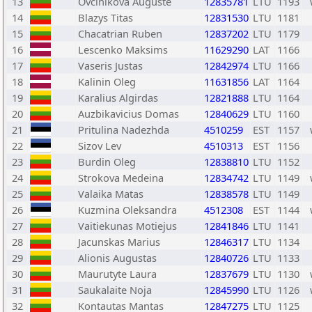
13
Ovcinikova Auguste
12835781
LTU
1193
14
Blazys Titas
12831530
LTU
1181
15
Chacatrian Ruben
12837202
LTU
1179
16
Lescenko Maksims
11629290
LAT
1166
17
Vaseris Justas
12842974
LTU
1166
18
Kalinin Oleg
11631856
LAT
1164
19
Karalius Algirdas
12821888
LTU
1164
20
Auzbikavicius Domas
12840629
LTU
1160
21
Pritulina Nadezhda
4510259
EST
1157
22
Sizov Lev
4510313
EST
1156
23
Burdin Oleg
12838810
LTU
1152
24
Strokova Medeina
12834742
LTU
1149
25
Valaika Matas
12838578
LTU
1149
26
Kuzmina Oleksandra
4512308
EST
1144
27
Vaitiekunas Motiejus
12841846
LTU
1141
28
Jacunskas Marius
12846317
LTU
1134
29
Alionis Augustas
12840726
LTU
1133
30
Maurutyte Laura
12837679
LTU
1130
31
Saukalaite Noja
12845990
LTU
1126
32
Kontautas Mantas
12847275
LTU
1125