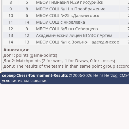
8
5
МБОУ Гимназия №29 г.Уссурийск
9
8
МБОУ СОШ №11 п.Преображение
10
6
МБОУ СОШ №25 г.Дальнегорск
11
14
МБОУ СОШ с.Яковлевка
12
9
МБОУ СОШ №5 пгт.Сибирцево
13
12
Академический лицей ВГУЭС г.Артём
14
13
МБОУ СОШ №1 с.Вольно-Надеждинское
Аннотация:
Доп1: points (game-points)
Доп2: Matchpoints (2 for wins, 1 for Draws, 0 for Losses)
Доп3: The results of the teams in then same point group accor
сервер Chess-Tournament-Results
© 2006-2026 Heinz Herzog
, CMS-
условия использования