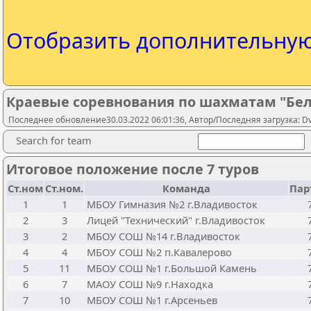
Отобразить дополнительну
Краевые соревнования по шахматам "Бел
Последнее обновление30.03.2022 06:01:36, Автор/Последняя загрузка: D
Search for team
Итоговое положение после 7 туров
Ст.ном
Ст.ном.
Команда
Пар
1
1
МБОУ Гимназия №2 г.Владивосток
2
3
Лицей "Технический" г.Владивосток
3
2
МБОУ СОШ №14 г.Владивосток
4
4
МБОУ СОШ №2 п.Кавалерово
5
11
МБОУ СОШ №1 г.Большой Камень
6
7
МАОУ СОШ №9 г.Находка
7
10
МБОУ СОШ №1 г.Арсеньев