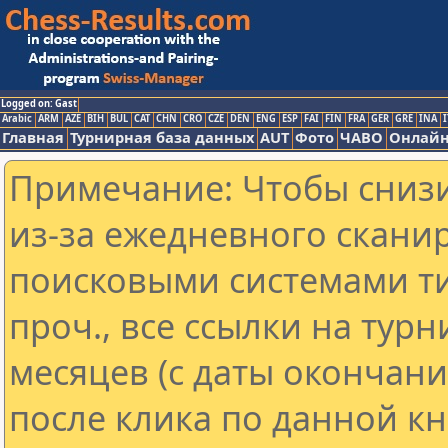
Logged on: Gast
Arabic
ARM
AZE
BIH
BUL
CAT
CHN
CRO
CZE
DEN
ENG
ESP
FAI
FIN
FRA
GER
GRE
INA
I
Главная
Турнирная база данных
AUT
Фото
ЧАВО
Онлайн
Примечание: Чтобы снизи
из-за ежедневного скани
поисковыми системами ти
проч., все ссылки на тур
месяцев (с даты окончан
после клика по данной кн