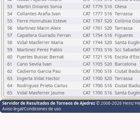
53
Martin Dinares Sonia
CAT
1779
S16
Olesa
54
Collantes Araña Ivan
CAT
1777
S16
Terrassa
55
Ferre Honrubias Esteve
CAT
1767
S20
Colònia Güe
56
Martinez Marin Aleix
CAT
1761
S20
Terrassa
57
Capallera Guirado Ferran
CAT
1754
S16
Figueres
58
Vidal Masferrer Maria
CAT
1744
S20
Santa Eugè
59
Martinez Perez Pablo
CAT
1733
S16
Scc Sabadel
60
Fuertes Buisac Bernat
CAT
1721
S16
Escola d'Es
61
Cano Sevila Ivan
CAT
1705
S20
Barcelona
62
Cadierno Garcia Pau
CAT
1700
S16
Ciutat Badi
63
Ingerta Vidal Hector
CAT
1700
S20
Terrassa
64
Rodriguez Prieto Carlos
CAT
1700
S16
Ciutat Badi
65
Vidal Masferrer Jaume
CAT
1700
S16
Santa Eugè
Servidor de Resultados de Torneos de Ajedrez
© 2006-2026 Heinz H
Aviso legal/Condiciones de uso