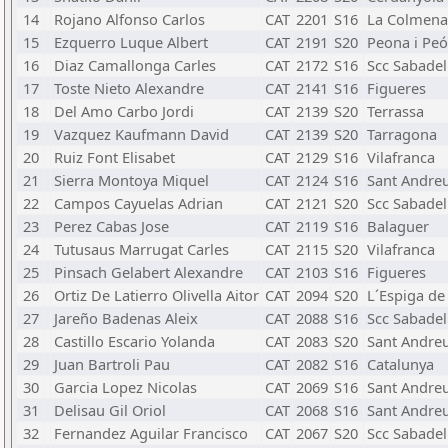
14
Rojano Alfonso Carlos
CAT
2201
S16
La Colmena
15
Ezquerro Luque Albert
CAT
2191
S20
Peona i Peó
16
Diaz Camallonga Carles
CAT
2172
S16
Scc Sabadel
17
Toste Nieto Alexandre
CAT
2141
S16
Figueres
18
Del Amo Carbo Jordi
CAT
2139
S20
Terrassa
19
Vazquez Kaufmann David
CAT
2139
S20
Tarragona
20
Ruiz Font Elisabet
CAT
2129
S16
Vilafranca
21
Sierra Montoya Miquel
CAT
2124
S16
Sant Andre
22
Campos Cayuelas Adrian
CAT
2121
S20
Scc Sabadel
23
Perez Cabas Jose
CAT
2119
S16
Balaguer
24
Tutusaus Marrugat Carles
CAT
2115
S20
Vilafranca
25
Pinsach Gelabert Alexandre
CAT
2103
S16
Figueres
26
Ortiz De Latierro Olivella Aitor
CAT
2094
S20
L´Espiga de 
27
Jareño Badenas Aleix
CAT
2088
S16
Scc Sabadel
28
Castillo Escario Yolanda
CAT
2083
S20
Sant Andre
29
Juan Bartroli Pau
CAT
2082
S16
Catalunya
30
Garcia Lopez Nicolas
CAT
2069
S16
Sant Andre
31
Delisau Gil Oriol
CAT
2068
S16
Sant Andre
32
Fernandez Aguilar Francisco
CAT
2067
S20
Scc Sabadel