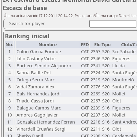
Escacs de base
Última actualización17.12.2011 20:14:22, Propietario/Última carga: Daniel Leir
Search for player
Ranking inicial
No.
Nombre
FED
Elo
Tipo
Club/C
1
Colon Garcia Enrique
CAT
2367
S20
Scc Sabadel
2
Lillo Castany Victor
CAT
2346
S20
Figueres
3
Barbero Senidic Alejandro
CAT
2341
S20
Lleida
4
Sabria Batlle Pol
CAT
2324
S20
Santa Eugè
5
Ortega Serra Marc
CAT
2319
S20
Montmeló
6
Vidal Zamora Alex
CAT
2276
S20
Santa Eugè
7
Bals Hernandez Jordi
CAT
2269
S20
Mollet
8
Triadu Cassa Jordi
CAT
2267
S20
Olot
9
Balague Camps Marc
CAT
2239
S16
Figueres
10
Amores Gago Javier
CAT
2237
S20
Mollet
11
Gonzalez Hernandez Ferran
CAT
2218
S16
Sant Andre
12
Vinardell Cruañas Sergi
CAT
2211
S16
Olot
13
Shatko Danil
CAT
2208
S20
Cerdanyola 