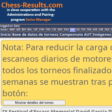
Logged on: Gast
Arabic
ARM
AZE
BIH
BUL
CAT
CHN
CRO
CZE
DEN
ENG
ESP
FAI
FIN
FRA
GER
GRE
INA
I
Inicio
Base de datos de torneos
Campeonato AUT
Imágenes
Nota: Para reducir la carga 
escaneos diarios de motor
todos los torneos finalizad
semanas se muestran tras p
botón:
IX Festival d'Escacs Memorial David Garcia I