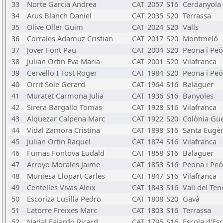
33
Norte Garcia Andrea
CAT
2057
S16
Cerdanyola 
34
Arus Blanch Daniel
CAT
2035
S20
Terrassa
35
Olive Oller Guim
CAT
2024
S20
Valls
36
Corrales Adamuz Cristian
CAT
2017
S20
Montmeló
37
Jover Font Pau
CAT
2004
S20
Peona i Peó
38
Julian Ortin Eva Maria
CAT
2001
S20
Vilafranca
39
Cervello I Tost Roger
CAT
1984
S20
Peona i Peó
40
Orrit Sole Gerard
CAT
1964
S16
Balaguer
41
Muratet Carmona Julia
CAT
1936
S16
Banyoles
42
Sirera Bargallo Tomas
CAT
1928
S16
Vilafranca
43
Alquezar Calpena Marc
CAT
1922
S20
Colònia Güe
44
Vidal Zamora Cristina
CAT
1898
S16
Santa Eugè
45
Julian Ortin Raquel
CAT
1874
S16
Vilafranca
46
Fumas Fontova Eudald
CAT
1858
S16
Balaguer
47
Arroyo Morales Jaime
CAT
1853
S16
Peona i Peó
48
Muniesa Llopart Carles
CAT
1847
S16
Vilafranca
49
Centelles Vivas Aleix
CAT
1843
S16
Vall del Ten
50
Escoriza Lusilla Pedro
CAT
1808
S20
Gavà
51
Latorre Freixes Marc
CAT
1803
S16
Terrassa
52
Nadal Fajardo Ricard
CAT
1795
S16
Escola d'Es