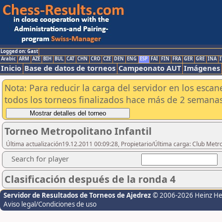
Logged on: Gast
Arabic
ARM
AZE
BIH
BUL
CAT
CHN
CRO
CZE
DEN
ENG
ESP
FAI
FIN
FRA
GER
GRE
INA
I
Inicio
Base de datos de torneos
Campeonato AUT
Imágenes
Nota: Para reducir la carga del servidor en los esc
todos los torneos finalizados hace más de 2 semanas
Torneo Metropolitano Infantil
Última actualización19.12.2011 00:09:28, Propietario/Última carga: Club Metr
Search for player
Clasificación después de la ronda 4
Servidor de Resultados de Torneos de Ajedrez
© 2006-2026 Heinz H
Aviso legal/Condiciones de uso