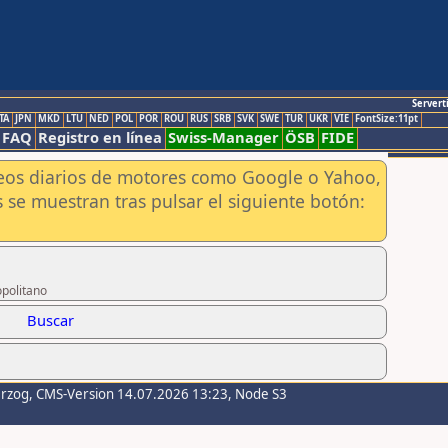
Servert
TA
JPN
MKD
LTU
NED
POL
POR
ROU
RUS
SRB
SVK
SWE
TUR
UKR
VIE
FontSize:11pt
FAQ
Registro en línea
Swiss-Manager
ÖSB
FIDE
aneos diarios de motores como Google o Yahoo,
 se muestran tras pulsar el siguiente botón:
opolitano
Buscar
erzog
, CMS-Version 14.07.2026 13:23, Node S3