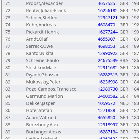
71
Probst,Alexander
4657535
GER
193
72
Reuter,Julian-Frank
16256182
GER
192
73
Schnier,Steffen
12947121
GER
192
74
Kuhn,Andreas
4608470
GER
192
75
Pickardt,Henrik
16277244
GER
190
76
Arndt,Olaf
4655907
GER
189
77
Serreck,Uwe
4698053
GER
189
78
Kantor,Nikita
12990922
GER
187
79
Schreiner,Paulo
24675539
BRA
186
80
Shishkov,Mark
12911682
GER
186
81
Riyadh,Ghassan
16282515
GER
184
82
Mukovskiy,Peter
16236998
GER
184
83
Pozo Campos,Francisco
12980730
GER
184
84
Germund,Marlon
34600582
GER
184
85
Dekker,Jasper
1059572
NED
183
86
Hofer,Stefan
1271838
GER
182
87
Adam,Wilfried
4655850
GER
180
88
Berezhnoy,Alex
12918997
GER
180
89
Buchinger,Alexis
16287134
GER
179
90
Lettko,Michael
16269632
GER
179