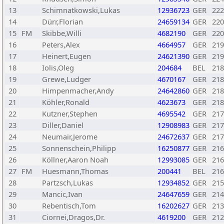
13
Schimnatkowski,Lukas
12936723
GER
222
14
Dürr,Florian
24659134
GER
220
15
FM
Skibbe,Willi
4682190
GER
220
16
Peters,Alex
4664957
GER
219
17
Heinert,Eugen
24621390
GER
219
18
Iolis,Oleg
204684
BEL
218
19
Grewe,Ludger
4670167
GER
218
20
Himpenmacher,Andy
24642860
GER
218
21
Köhler,Ronald
4623673
GER
218
22
Kutzner,Stephen
4695542
GER
217
23
Diller,Daniel
12908983
GER
217
24
Neumair,Jerome
24672637
GER
217
25
Sonnenschein,Philipp
16250877
GER
216
26
Köllner,Aaron Noah
12993085
GER
216
27
FM
Huesmann,Thomas
200441
BEL
216
28
Partzsch,Lukas
12934852
GER
215
29
Mancic,Ivan
24647659
GER
214
30
Rebentisch,Tom
16202627
GER
213
31
Ciornei,Dragos,Dr.
4619200
GER
212