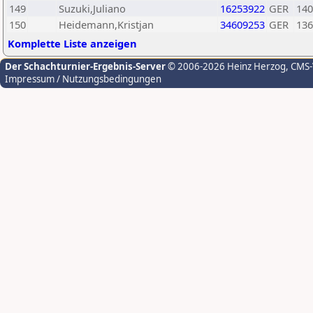
149
Suzuki,Juliano
16253922
GER
140
150
Heidemann,Kristjan
34609253
GER
136
Komplette Liste anzeigen
Der Schachturnier-Ergebnis-Server
© 2006-2026 Heinz Herzog
, CMS
Impressum / Nutzungsbedingungen