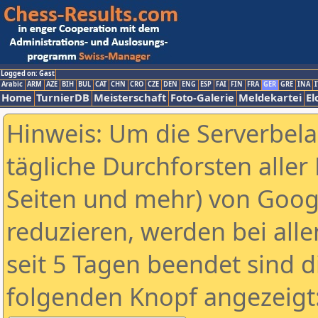
Logged on: Gast
Arabic
ARM
AZE
BIH
BUL
CAT
CHN
CRO
CZE
DEN
ENG
ESP
FAI
FIN
FRA
GER
GRE
INA
I
Home
TurnierDB
Meisterschaft
Foto-Galerie
Meldekartei
El
Hinweis: Um die Serverbel
tägliche Durchforsten aller 
Seiten und mehr) von Goog
reduzieren, werden bei alle
seit 5 Tagen beendet sind d
folgenden Knopf angezeigt