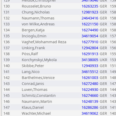
129
Heiduk,Christopher
34619046
GER
159
130
Rousselet,Bruno
16263235
GER
159
131
Chung,Nicholas
12981923
GER
158
132
Naumann,Thomas
24643416
GER
158
133
von Wilke,Andreas
16221150
GER
158
134
Bergen,Katja
16274490
GER
158
135
Incioglu,Emin
34619054
GER
157
136
Vaghef,Mohammad Reza
16277910
GER
156
137
Unkirg,Frank
12942804
GER
156
138
Pöss,Ralf
16291913
GER
155
139
Korchynskyi,Mykola
34138005
UKR
153
140
Skibbe,Peter
12940933
GER
151
141
Lang,Nico
34615512
GER
149
142
Barthelmes,Venice
16261003
GER
148
143
Conrad,Janis
16272480
GER
147
144
Luven,Thomas
16224930
GER
144
145
Schmitz,Constantin
16274660
GER
143
146
Naumann,Martin
16248139
GER
143
147
Klaus,Daniel
16286286
GER
141
148
Wachter,Michael
34619062
GER
140