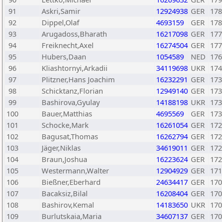
91
Askri,Samir
12924938
GER
178
92
Dippel,Olaf
4693159
GER
178
93
Arugadoss,Bharath
16217098
GER
177
94
Freiknecht,Axel
16274504
GER
177
95
Hubers,Daan
1054589
NED
176
96
Kliashtornyi,Arkadii
34119698
UKR
174
97
Plitzner,Hans Joachim
16232291
GER
173
98
Schicktanz,Florian
12949140
GER
173
99
Bashirova,Gyulay
14188198
UKR
173
100
Bauer,Matthias
4695569
GER
173
101
Schocke,Mark
16261054
GER
172
102
Bagusat,Thomas
16262794
GER
172
103
Jäger,Niklas
34619011
GER
172
104
Braun,Joshua
16223624
GER
172
105
Westermann,Walter
12904929
GER
171
106
Bießner,Eberhard
24634417
GER
170
107
Bacaksiz,Bilal
16208404
GER
170
108
Bashirov,Kemal
14183650
UKR
170
109
Burlutskaia,Maria
34607137
GER
170