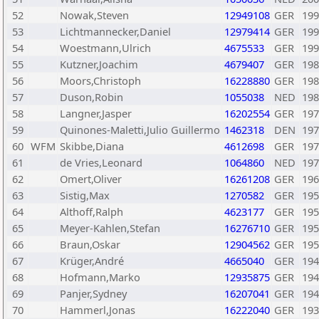
52
Nowak,Steven
12949108
GER
199
53
Lichtmannecker,Daniel
12979414
GER
199
54
Woestmann,Ulrich
4675533
GER
199
55
Kutzner,Joachim
4679407
GER
198
56
Moors,Christoph
16228880
GER
198
57
Duson,Robin
1055038
NED
198
58
Langner,Jasper
16202554
GER
197
59
Quinones-Maletti,Julio Guillermo
1462318
DEN
197
60
WFM
Skibbe,Diana
4612698
GER
197
61
de Vries,Leonard
1064860
NED
197
62
Omert,Oliver
16261208
GER
196
63
Sistig,Max
1270582
GER
195
64
Althoff,Ralph
4623177
GER
195
65
Meyer-Kahlen,Stefan
16276710
GER
195
66
Braun,Oskar
12904562
GER
195
67
Krüger,André
4665040
GER
194
68
Hofmann,Marko
12935875
GER
194
69
Panjer,Sydney
16207041
GER
194
70
Hammerl,Jonas
16222040
GER
193