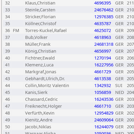
32
Klaus,Christian
4696395
GER
211
33
Steinle,Carsten
24676462
GER
210
34
Stricker,Florian
12976385
GER
210
35
Köllner,Christof
4635787
GER
210
36
FM
Torres-Kuckel,Rafael
4625072
GER
209
37
Bub,Volker
4618963
GER
208
38
Müller,Frank
24681318
GER
207
39
König,Christian
4656997
GER
207
40
Fichtner,Ewald
1270194
GER
206
41
Klemenz,Luca
16227956
GER
205
42
Markgraf,Jonas
4661729
GER
205
43
Gebhardt,Ulrich,Dr.
4613538
GER
205
44
Collin,Moritz Valentin
1342932
SUI
205
45
Kanis,Sierk
1056859
NED
204
46
Chassard,Cedric
16243536
GER
203
47
Freiknecht,Holger
4661710
GER
203
48
Verfürth,Kevin
12954829
GER
202
49
Kienitz,Andre
24609064
GER
200
50
Jacobi,Niklas
16244079
GER
200
51
Warnaar,Alisha
1050036
NED
200