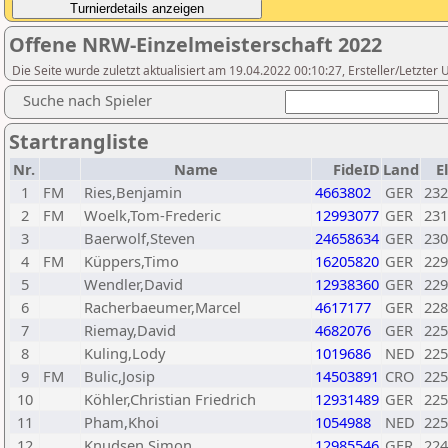
Offene NRW-Einzelmeisterschaft 2022
Die Seite wurde zuletzt aktualisiert am 19.04.2022 00:10:27, Ersteller/Letzte
Suche nach Spieler
Startrangliste
Nr.
Name
FideID
Land
E
1
FM
Ries,Benjamin
4663802
GER
232
2
FM
Woelk,Tom-Frederic
12993077
GER
231
3
Baerwolf,Steven
24658634
GER
230
4
FM
Küppers,Timo
16205820
GER
229
5
Wendler,David
12938360
GER
229
6
Racherbaeumer,Marcel
4617177
GER
228
7
Riemay,David
4682076
GER
225
8
Kuling,Lody
1019686
NED
225
9
FM
Bulic,Josip
14503891
CRO
225
10
Köhler,Christian Friedrich
12931489
GER
225
11
Pham,Khoi
1054988
NED
225
12
Knudsen,Simon
12985546
GER
224