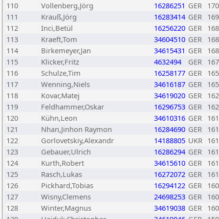
110
Vollenberg,Jörg
16286251
GER
170
111
Krauß,Jörg
16283414
GER
169
112
Inci,Betül
16256220
GER
168
113
Kraeft,Tom
34604510
GER
168
114
Birkemeyer,Jan
34615431
GER
168
115
Klicker,Fritz
4632494
GER
167
116
Schulze,Tim
16258177
GER
165
117
Wenning,Niels
34616187
GER
165
118
Kovar,Matej
34619020
GER
162
119
Feldhammer,Oskar
16296753
GER
162
120
Kühn,Leon
34610316
GER
161
121
Nhan,Jinhon Raymon
16284690
GER
161
122
Gorlovetskiy,Alexandr
14188805
UKR
161
123
Gebauer,Ulrich
16286294
GER
161
124
Kurth,Robert
34615610
GER
161
125
Rasch,Lukas
16272072
GER
161
126
Pickhard,Tobias
16294122
GER
160
127
Wisny,Clemens
24698253
GER
160
128
Winter,Magnus
34619038
GER
160