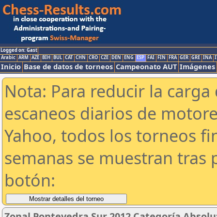
Logged on: Gast
Arabic
ARM
AZE
BIH
BUL
CAT
CHN
CRO
CZE
DEN
ENG
ESP
FAI
FIN
FRA
GER
GRE
INA
I
Inicio
Base de datos de torneos
Campeonato AUT
Imágenes
Nota: Para reducir la carga 
escaneos diarios de motor
Yahoo, todos los torneos f
semanas se muestran tras p
botón:
Zonal Pontevedra Sur 2012 Categoría Absolut