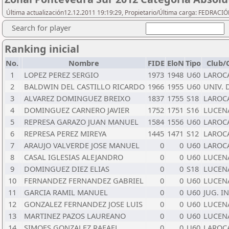
Última actualización12.12.2011 19:19:29, Propietario/Última carga: FEDRAC
Search for player
Ranking inicial
No.
Nombre
FIDE
EloN
Tipo
Club/
1
LOPEZ PEREZ SERGIO
1973
1948
U60
LAROC
2
BALDWIN DEL CASTILLO RICARDO
1966
1955
U60
UNIV. 
3
ALVAREZ DOMINGUEZ BREIXO
1837
1755
S18
LAROC
4
DOMINGUEZ CARNERO JAVIER
1752
1751
S16
LUCEN
5
REPRESA GARAZO JUAN MANUEL
1584
1556
U60
LAROC
6
REPRESA PEREZ MIREYA
1445
1471
S12
LAROC
7
ARAUJO VALVERDE JOSE MANUEL
0
0
U60
LAROC
8
CASAL IGLESIAS ALEJANDRO
0
0
U60
LUCEN
9
DOMINGUEZ DIEZ ELIAS
0
0
S18
LUCEN
10
FERNANDEZ FERNANDEZ GABRIEL
0
0
U60
LUCEN
11
GARCIA RAMIL MANUEL
0
0
U60
JUG. I
12
GONZALEZ FERNANDEZ JOSE LUIS
0
0
U60
LUCEN
13
MARTINEZ PAZOS LAUREANO
0
0
U60
LUCEN
14
SIMOES GONZALEZ RAFAEL
0
0
U60
LAROC