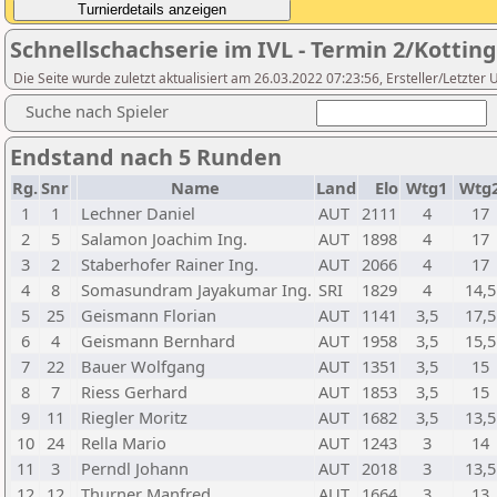
Schnellschachserie im IVL - Termin 2/Kottin
Die Seite wurde zuletzt aktualisiert am 26.03.2022 07:23:56, Ersteller/Letzter
Suche nach Spieler
Endstand nach 5 Runden
Rg.
Snr
Name
Land
Elo
Wtg1
Wtg
1
1
Lechner Daniel
AUT
2111
4
17
2
5
Salamon Joachim Ing.
AUT
1898
4
17
3
2
Staberhofer Rainer Ing.
AUT
2066
4
17
4
8
Somasundram Jayakumar Ing.
SRI
1829
4
14,5
5
25
Geismann Florian
AUT
1141
3,5
17,5
6
4
Geismann Bernhard
AUT
1958
3,5
15,5
7
22
Bauer Wolfgang
AUT
1351
3,5
15
8
7
Riess Gerhard
AUT
1853
3,5
15
9
11
Riegler Moritz
AUT
1682
3,5
13,5
10
24
Rella Mario
AUT
1243
3
14
11
3
Perndl Johann
AUT
2018
3
13,5
12
12
Thurner Manfred
AUT
1664
3
13