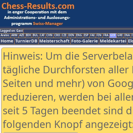
Logged on: Gast
Arabic
ARM
AZE
BIH
BUL
CAT
CHN
CRO
CZE
DEN
ENG
ESP
FAI
FIN
FRA
GER
GRE
INA
I
Home
TurnierDB
Meisterschaft
Foto-Galerie
Meldekartei
El
Hinweis: Um die Serverbel
tägliche Durchforsten aller 
Seiten und mehr) von Goog
reduzieren, werden bei alle
seit 5 Tagen beendet sind d
folgenden Knopf angezeigt