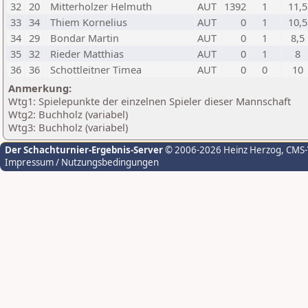
32
20
Mitterholzer Helmuth
AUT
1392
1
11,5
33
34
Thiem Kornelius
AUT
0
1
10,5
34
29
Bondar Martin
AUT
0
1
8,5
35
32
Rieder Matthias
AUT
0
1
8
36
36
Schottleitner Timea
AUT
0
0
10
Anmerkung:
Wtg1: Spielepunkte der einzelnen Spieler dieser Mannschaft
Wtg2: Buchholz (variabel)
Wtg3: Buchholz (variabel)
Der Schachturnier-Ergebnis-Server
© 2006-2026 Heinz Herzog
, CMS
Impressum / Nutzungsbedingungen