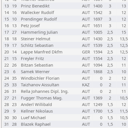
13
19
Prinz Benedikt
AUT
1400
3
13
14
16
Wallecker Rudolf
AUT
1542
3
12
15
10
Prendinger Rudolf
AUT
1697
3
12
16
13
Petz Josef
AUT
1651
3
12
17
27
Hammerling Julian
AUT
1005
2,5
15
18
18
Steiner Helmut
AUT
1430
2,5
13,5
19
17
Schlitz Sebastian
AUT
1539
2,5
12,5
20
14
Lappe Manfred Dkfm
GER
1594
2,5
12,5
21
15
Freyler Fritz
AUT
1554
2,5
12
22
26
Bitzan Sebastian
AUT
1094
2,5
11
23
6
Samek Werner
AUT
1868
2,5
10
24
35
Windbichler Florian
AUT
0
2
12
25
33
Taizhanov Aissultan
KAZ
0
2
11
26
31
Rella Johannes Dipl. Ing.
AUT
0
2
11
27
21
Fugger Thomas Mag.
AUT
1369
2
10,5
28
23
Anderl Willibald
AUT
1249
1,5
12
29
9
Kellner Nikolaus
AUT
1700
1,5
11,5
30
30
Luef Michael
AUT
0
1,5
10,5
31
28
Blazek Raphael
AUT
0
1,5
10