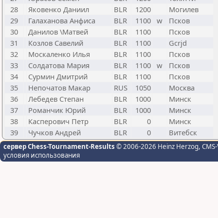
28
Яковенко Даниил
BLR
1200
Могилев
29
Галаханова Анфиса
BLR
1100
w
Псков
30
Данилов \Матвей
BLR
1100
Псков
31
Козлов Савелий
BLR
1100
Gcrjd
32
Москаленко Илья
BLR
1100
Псков
33
Солдатова Мария
BLR
1100
w
Псков
34
Сурмин Дмитрий
BLR
1100
Псков
35
Непочатов Макар
RUS
1050
Москва
36
Лебедев Степан
BLR
1000
Минск
37
Романчик Юрий
BLR
1000
Минск
38
Касперович Петр
BLR
0
Минск
39
Чучков Андрей
BLR
0
Витебск
сервер Chess-Tournament-Results
© 2006-2026 Heinz Herzog
, CMS-
условия использования