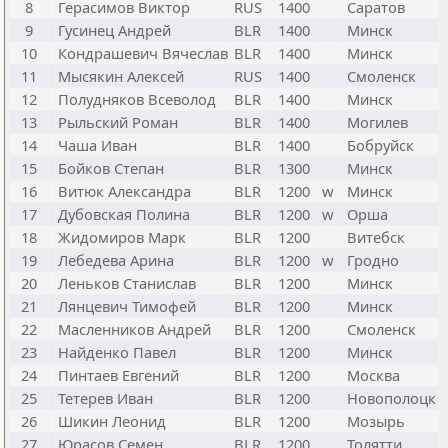
8
Герасимов Виктор
RUS
1400
Саратов
9
Гусинец Андрей
BLR
1400
Минск
10
Кондрашевич Вячеслав
BLR
1400
Минск
11
Мысякин Алексей
RUS
1400
Смоленск
12
Полудняков Всеволод
BLR
1400
Минск
13
Рыльский Роман
BLR
1400
Могилев
14
Чаша Иван
BLR
1400
Бобруйск
15
Бойков Степан
BLR
1300
Минск
16
Витюк Александра
BLR
1200
w
Минск
17
Дубовская Полина
BLR
1200
w
Орша
18
Жидомиров Марк
BLR
1200
Витебск
19
Лебедева Арина
BLR
1200
w
Гродно
20
Леньков Станислав
BLR
1200
Минск
21
Лянцевич Тимофей
BLR
1200
Минск
22
Масленников Андрей
BLR
1200
Смоленск
23
Найденко Павел
BLR
1200
Минск
24
Пинтаев Евгений
BLR
1200
Москва
25
Тетерев Иван
BLR
1200
Новополоцк
26
Шикин Леонид
BLR
1200
Мозырь
27
Юрасов Семен
BLR
1200
Толятти