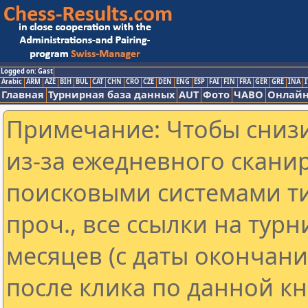
Logged on: Gast
Arabic
ARM
AZE
BIH
BUL
CAT
CHN
CRO
CZE
DEN
ENG
ESP
FAI
FIN
FRA
GER
GRE
INA
I
Главная
Турнирная база данных
AUT
Фото
ЧАВО
Онлайн
Примечание: Чтобы снизи
из-за ежедневного скани
поисковыми системами ти
проч., все ссылки на тур
месяцев (с даты окончан
после клика по данной кн