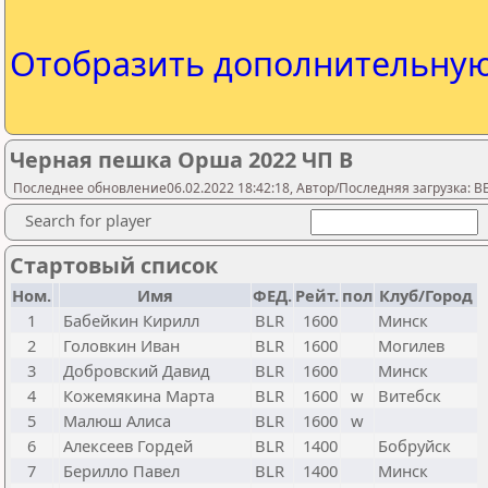
Отобразить дополнительну
Черная пешка Орша 2022 ЧП B
Последнее обновление06.02.2022 18:42:18, Автор/Последняя загрузка: 
Search for player
Стартовый список
Ном.
Имя
ФЕД.
Рейт.
пол
Клуб/Город
1
Бабейкин Кирилл
BLR
1600
Минск
2
Головкин Иван
BLR
1600
Могилев
3
Добровский Давид
BLR
1600
Минск
4
Кожемякина Марта
BLR
1600
w
Витебск
5
Малюш Алиса
BLR
1600
w
6
Алексеев Гордей
BLR
1400
Бобруйск
7
Берилло Павел
BLR
1400
Минск