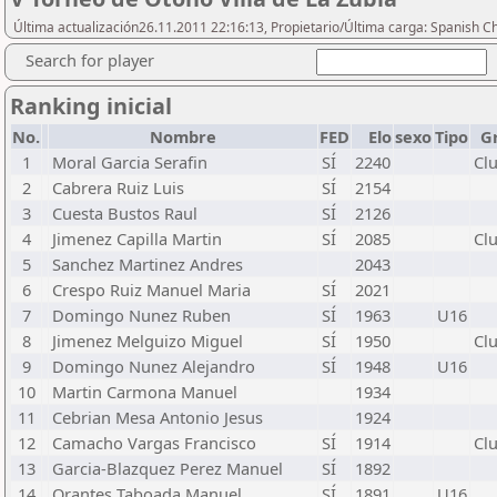
Última actualización26.11.2011 22:16:13, Propietario/Última carga: Spanish C
Search for player
Ranking inicial
No.
Nombre
FED
Elo
sexo
Tipo
G
1
Moral Garcia Serafin
SÍ
2240
Cl
2
Cabrera Ruiz Luis
SÍ
2154
3
Cuesta Bustos Raul
SÍ
2126
4
Jimenez Capilla Martin
SÍ
2085
Cl
5
Sanchez Martinez Andres
2043
6
Crespo Ruiz Manuel Maria
SÍ
2021
7
Domingo Nunez Ruben
SÍ
1963
U16
8
Jimenez Melguizo Miguel
SÍ
1950
Cl
9
Domingo Nunez Alejandro
SÍ
1948
U16
10
Martin Carmona Manuel
1934
11
Cebrian Mesa Antonio Jesus
1924
12
Camacho Vargas Francisco
SÍ
1914
Cl
13
Garcia-Blazquez Perez Manuel
SÍ
1892
14
Orantes Taboada Manuel
SÍ
1891
U16