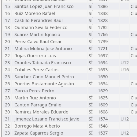
15
Santos Lopez Juan Francisco
SÍ
1886
Cl
16
Ruiz Moreno Rafael
SÍ
1838
Cl
17
Castillo Perandres Raul
SÍ
1828
18
Oulmann Sevilla Federico
SÍ
1782
19
Suarez Martin Ignacio
SÍ
1766
Cl
20
Perez Calvo Raul Cesar
SÍ
1739
21
Molina Molina Jose Antonio
SÍ
1721
Cl
22
Rojas Guerrero Luis
SÍ
1697
Cl
23
Orantes Taboada Francisco
SÍ
1694
U12
24
Cribilles Perez Carlos
SÍ
1693
U16
25
Sanchez Cano Manuel Pedro
1650
26
Puertas Bustamante Agustin
SÍ
1634
Cl
27
Garcia Perez Pedro
1629
28
Martin Ruiz Antonio
SÍ
1625
Cl
29
Canton Parraga Emilio
SÍ
1609
Cl
30
Ramirez Morales Eduardo
SÍ
1608
Cl
31
Jimenez Lozano Francisco Javie
SÍ
1574
U12
32
Borrego Mata Alberto
SÍ
1548
33
Zapata Caparros Sergio
SÍ
1537
U12