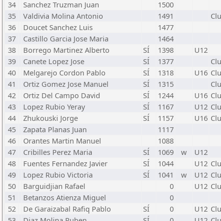
34
Sanchez Truzman Juan
1500
35
Valdivia Molina Antonio
1491
Cl
36
Doucet Sanchez Luis
1477
37
Castillo Garcia Jose Maria
1464
38
Borrego Martinez Alberto
SÍ
1398
U12
39
Canete Lopez Jose
SÍ
1377
Cl
40
Melgarejo Cordon Pablo
SÍ
1318
U16
Cl
41
Ortiz Gomez Jose Manuel
SÍ
1315
Cl
42
Ortiz Del Campo David
SÍ
1244
U16
Cl
43
Lopez Rubio Yeray
SÍ
1167
U12
Cl
44
Zhukouski Jorge
SÍ
1157
U16
Cl
45
Zapata Planas Juan
1117
46
Orantes Martin Manuel
1088
47
Cribilles Perez Maria
SÍ
1069
w
U12
48
Fuentes Fernandez Javier
SÍ
1044
U12
Cl
49
Lopez Rubio Victoria
SÍ
1041
w
U12
Cl
50
Barguidjian Rafael
0
U12
Cl
51
Betanzos Atienza Miguel
0
52
De Garaizabal Rafiq Pablo
SÍ
0
U12
Cl
53
Diaz Molina Ruben
SÍ
0
U12
Cl