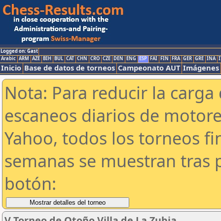
Logged on: Gast
Arabic
ARM
AZE
BIH
BUL
CAT
CHN
CRO
CZE
DEN
ENG
ESP
FAI
FIN
FRA
GER
GRE
INA
I
Inicio
Base de datos de torneos
Campeonato AUT
Imágenes
Nota: Para reducir la carga 
escaneos diarios de motor
Yahoo, todos los torneos f
semanas se muestran tras p
botón:
V Torneo de Otoño Villa de La Zubia