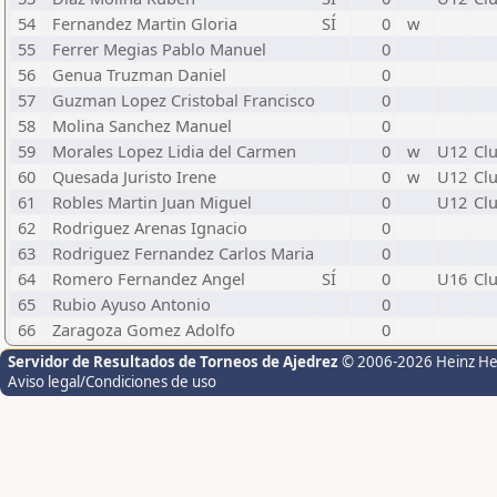
54
Fernandez Martin Gloria
SÍ
0
w
55
Ferrer Megias Pablo Manuel
0
56
Genua Truzman Daniel
0
57
Guzman Lopez Cristobal Francisco
0
58
Molina Sanchez Manuel
0
59
Morales Lopez Lidia del Carmen
0
w
U12
Cl
60
Quesada Juristo Irene
0
w
U12
Cl
61
Robles Martin Juan Miguel
0
U12
Cl
62
Rodriguez Arenas Ignacio
0
63
Rodriguez Fernandez Carlos Maria
0
64
Romero Fernandez Angel
SÍ
0
U16
Cl
65
Rubio Ayuso Antonio
0
66
Zaragoza Gomez Adolfo
0
Servidor de Resultados de Torneos de Ajedrez
© 2006-2026 Heinz H
Aviso legal/Condiciones de uso