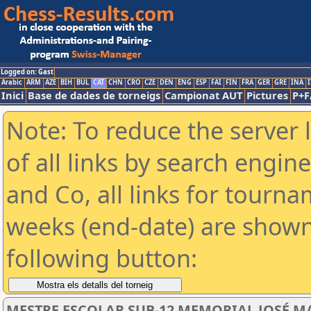
Logged on: Gast
Arabic
ARM
AZE
BIH
BUL
CAT
CHN
CRO
CZE
DEN
ENG
ESP
FAI
FIN
FRA
GER
GRE
INA
I
Inici
Base de dades de torneigs
Campionat AUT
Pictures
P+F
Note: To reduce the server 
of all links by search engin
and Co, all links for tourn
weeks (end-date) are shown 
following button:
MESTRE ESCOLAR SUB-12 MEMORIAL JOSÉ M