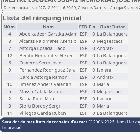
Darrera actualització27.12.2011 16:29:39, Creador/Darrera càrrega: Spanish 
Llista del rànquing inicial
Núm.
Nom
FED
Elo
Club/Ciutat
4
Abdelkadeer Garstka Adam
ESP
0
La Balanguera
8
Alcaraz Palomares Asensio
ESP
0
Megaescacs
7
Astorga Losada Tiago
ESP
0
Andratx
12
Benito Hernandez Alexei
ESP
0
La Balanguera
6
Cisneros Serra Javier
ESP
0
La Balanguera
9
Fernandez Rodriguez Sara
ESP
0
Isolani
1
Garcia Astorga Ramon
ESP
0
Andratx
10
Jimenez Anders Valentin
ESP
0
Maria
5
Masso Catala Marina
ESP
0
Megaescacs
2
Serna Pons Marc
ESP
0
Isolani
3
Storti Bordoy Sergi
ESP
0
Maria
11
Villegas Garcia Ruben
ESP
0
La Balanguera
Servidor de resultats de torneigs d'escacs
© 2006-2026 Heinz Herzo
Impressió