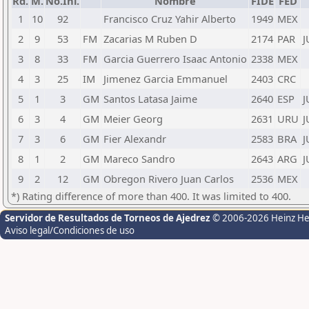
Rd.
M.
No.Ini.
Nombre
FIDE
FED
1
10
92
Francisco Cruz Yahir Alberto
1949
MEX
2
9
53
FM
Zacarias M Ruben D
2174
PAR
J
3
8
33
FM
Garcia Guerrero Isaac Antonio
2338
MEX
4
3
25
IM
Jimenez Garcia Emmanuel
2403
CRC
5
1
3
GM
Santos Latasa Jaime
2640
ESP
J
6
3
4
GM
Meier Georg
2631
URU
J
7
3
6
GM
Fier Alexandr
2583
BRA
J
8
1
2
GM
Mareco Sandro
2643
ARG
J
9
2
12
GM
Obregon Rivero Juan Carlos
2536
MEX
*) Rating difference of more than 400. It was limited to 400.
Servidor de Resultados de Torneos de Ajedrez
© 2006-2026 Heinz H
Aviso legal/Condiciones de uso