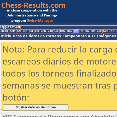
Logged on: Gast
Arabic
ARM
AZE
BIH
BUL
CAT
CHN
CRO
CZE
DEN
ENG
ESP
FAI
FIN
FRA
GER
GRE
INA
I
Inicio
Base de datos de torneos
Campeonato AUT
Imágenes
Nota: Para reducir la carga 
escaneos diarios de motor
todos los torneos finalizad
semanas se muestran tras p
botón:
VIII Campeonato Iberoamericano Absoluto 