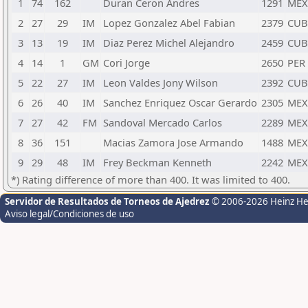
1
74
162
Duran Ceron Andres
1291
MEX
2
27
29
IM
Lopez Gonzalez Abel Fabian
2379
CUB
3
13
19
IM
Diaz Perez Michel Alejandro
2459
CUB
4
14
1
GM
Cori Jorge
2650
PER
5
22
27
IM
Leon Valdes Jony Wilson
2392
CUB
6
26
40
IM
Sanchez Enriquez Oscar Gerardo
2305
MEX
7
27
42
FM
Sandoval Mercado Carlos
2289
MEX
8
36
151
Macias Zamora Jose Armando
1488
MEX
9
29
48
IM
Frey Beckman Kenneth
2242
MEX
*) Rating difference of more than 400. It was limited to 400.
Servidor de Resultados de Torneos de Ajedrez
© 2006-2026 Heinz H
Aviso legal/Condiciones de uso