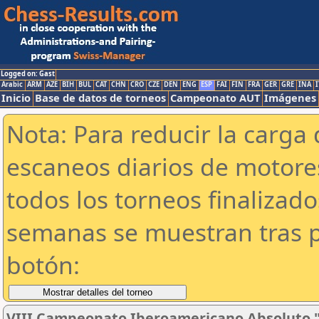
Logged on: Gast
Arabic
ARM
AZE
BIH
BUL
CAT
CHN
CRO
CZE
DEN
ENG
ESP
FAI
FIN
FRA
GER
GRE
INA
I
Inicio
Base de datos de torneos
Campeonato AUT
Imágenes
Nota: Para reducir la carga 
escaneos diarios de motor
todos los torneos finalizad
semanas se muestran tras p
botón:
VIII Campeonato Iberoamericano Absoluto 