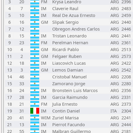
3
20
FM
Krysa Leandro
ARG
2396
4
7
IM
Claverie Raul
ARG
2483
5
10
IM
Real De Azua Ernesto
ARG
2459
6
16
GM
Slipak Sergio
ARG
2440
7
12
Obregon Andres Carlos
ARG
2446
8
15
IM
Tristan Leonardo
ARG
2441
9
23
FM
Perelman Hernan
ARG
2361
10
4
GM
Ricardi Pablo
ARG
2513
11
2
GM
Felgaer Ruben
ARG
2573
12
18
IM
Liascovich Lucas
ARG
2422
13
3
GM
Lemos Damian
ARG
2542
14
46
Cristobal Manuel
ARG
2208
15
33
Zamorano Jorge
ARG
2280
16
24
IM
Bronstein Luis Marcos
ARG
2356
17
28
IM
Garcia Raimundo
ARG
2331
18
21
FM
Julia Ernesto
ARG
2373
19
31
IM
Contin Daniel
ITA
2304
20
41
WIM
Zuriel Marisa
ARG
2241
21
13
IM
Pierrot Facundo
ARG
2444
22
55
IM
Malbran Guillermo
ARG
2181