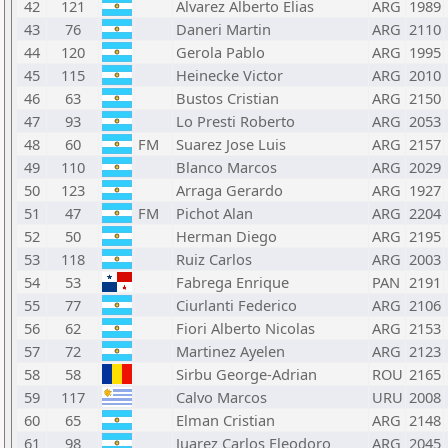
42
121
Alvarez Alberto Elias
ARG
1989
43
76
Daneri Martin
ARG
2110
44
120
Gerola Pablo
ARG
1995
45
115
Heinecke Victor
ARG
2010
46
63
Bustos Cristian
ARG
2150
47
93
Lo Presti Roberto
ARG
2053
48
60
FM
Suarez Jose Luis
ARG
2157
49
110
Blanco Marcos
ARG
2029
50
123
Arraga Gerardo
ARG
1927
51
47
FM
Pichot Alan
ARG
2204
52
50
Herman Diego
ARG
2195
53
118
Ruiz Carlos
ARG
2003
54
53
Fabrega Enrique
PAN
2191
55
77
Ciurlanti Federico
ARG
2106
56
62
Fiori Alberto Nicolas
ARG
2153
57
72
Martinez Ayelen
ARG
2123
58
58
Sirbu George-Adrian
ROU
2165
59
117
Calvo Marcos
URU
2008
60
65
Elman Cristian
ARG
2148
61
98
Juarez Carlos Eleodoro
ARG
2045