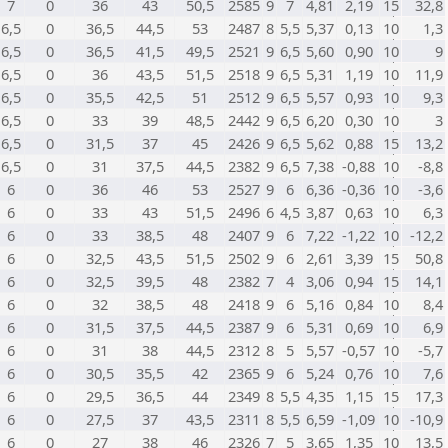
7
0
36
43
50,5
2585
9
7
4,81
2,19
15
32,8
6,5
0
36,5
44,5
53
2487
8
5,5
5,37
0,13
10
1,3
6,5
0
36,5
41,5
49,5
2521
9
6,5
5,60
0,90
10
9
6,5
0
36
43,5
51,5
2518
9
6,5
5,31
1,19
10
11,9
6,5
0
35,5
42,5
51
2512
9
6,5
5,57
0,93
10
9,3
6,5
0
33
39
48,5
2442
9
6,5
6,20
0,30
10
3
6,5
0
31,5
37
45
2426
9
6,5
5,62
0,88
15
13,2
6,5
0
31
37,5
44,5
2382
9
6,5
7,38
-0,88
10
-8,8
6
0
36
46
53
2527
9
6
6,36
-0,36
10
-3,6
6
0
33
43
51,5
2496
6
4,5
3,87
0,63
10
6,3
6
0
33
38,5
48
2407
9
6
7,22
-1,22
10
-12,2
6
0
32,5
43,5
51,5
2502
9
6
2,61
3,39
15
50,8
6
0
32,5
39,5
48
2382
7
4
3,06
0,94
15
14,1
6
0
32
38,5
48
2418
9
6
5,16
0,84
10
8,4
6
0
31,5
37,5
44,5
2387
9
6
5,31
0,69
10
6,9
6
0
31
38
44,5
2312
8
5
5,57
-0,57
10
-5,7
6
0
30,5
35,5
42
2365
9
6
5,24
0,76
10
7,6
6
0
29,5
36,5
44
2349
8
5,5
4,35
1,15
15
17,3
6
0
27,5
37
43,5
2311
8
5,5
6,59
-1,09
10
-10,9
6
0
27
38
46
2326
7
5
3,65
1,35
10
13,5