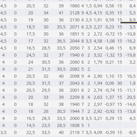
4,5
0
20,5
32
39
1860
4
1,5
0,94
0,56
15
8,4
4,5
0
20
34
41
2128
9
4,5
4,15
0,35
15
5,3
4,5
0
19
30
36
2130
6
2,5
1,91
0,59
15
8,9
4,5
0
18,5
30
35,5
2071
6
2,5
2,27
0,23
15
3,5
4,5
0
17,5
30
36
1851
5
2
2,72
-0,72
15
-10,8
4,5
0
17
32
36,5
2044
8
3,5
4,58
-1,08
15
-16,2
4,5
0
16,5
28,5
33,5
2050
7
3
2,54
0,46
15
6,9
4
0
24,5
32
37
1940
6
2
3,32
-1,32
15
-19,8
4
0
24
30,5
36
2060
6
2
1,79
0,21
15
3,2
4
0
21
31,5
39,5
2082
5
2
4
0
20,5
32
40
2098
9
4
2,90
1,10
15
16,5
4
0
20,5
31,5
37
2043
6
2
1,94
0,06
30
1,8
4
0
20,5
29,5
36
2001
6
2
2,74
-0,74
15
-11,1
4
0
20
33
39
2209
8
4
2,63
1,37
15
20,5
4
0
18
32
38
1940
7
2
2,97
-0,97
15
-14,6
4
0
18
26
30,5
1944
7
2
2,92
-0,92
15
-13,8
4
0
16,5
28,5
33,5
2060
8
3,5
3,21
0,29
15
4,3
4
0
14,5
23,5
28,5
1838
5
1
3,5
0
22,5
33,5
40
2118
7
3,5
4,09
-0,59
15
-8,9