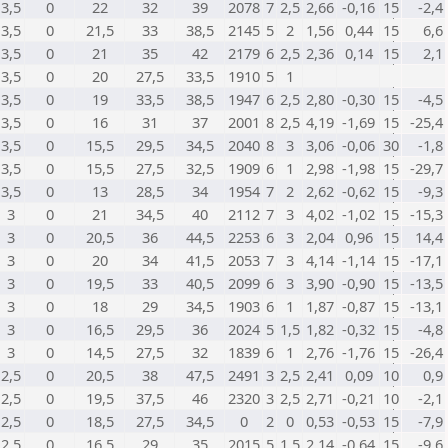
3,5
0
22
32
39
2078
7
2,5
2,66
-0,16
15
-2,4
3,5
0
21,5
33
38,5
2145
5
2
1,56
0,44
15
6,6
3,5
0
21
35
42
2179
6
2,5
2,36
0,14
15
2,1
3,5
0
20
27,5
33,5
1910
5
1
3,5
0
19
33,5
38,5
1947
6
2,5
2,80
-0,30
15
-4,5
3,5
0
16
31
37
2001
8
2,5
4,19
-1,69
15
-25,4
3,5
0
15,5
29,5
34,5
2040
8
3
3,06
-0,06
30
-1,8
3,5
0
15,5
27,5
32,5
1909
6
1
2,98
-1,98
15
-29,7
3,5
0
13
28,5
34
1954
7
2
2,62
-0,62
15
-9,3
3
0
21
34,5
40
2112
7
3
4,02
-1,02
15
-15,3
3
0
20,5
36
44,5
2253
6
3
2,04
0,96
15
14,4
3
0
20
34
41,5
2053
7
3
4,14
-1,14
15
-17,1
3
0
19,5
33
40,5
2099
6
3
3,90
-0,90
15
-13,5
3
0
18
29
34,5
1903
6
1
1,87
-0,87
15
-13,1
3
0
16,5
29,5
36
2024
5
1,5
1,82
-0,32
15
-4,8
3
0
14,5
27,5
32
1839
6
1
2,76
-1,76
15
-26,4
2,5
0
20,5
38
47,5
2491
3
2,5
2,41
0,09
10
0,9
2,5
0
19,5
37,5
46
2320
3
2,5
2,71
-0,21
10
-2,1
2,5
0
18,5
27,5
34,5
0
2
0
0,53
-0,53
15
-7,9
2,5
0
16,5
29
35
2015
5
1,5
2,14
-0,64
15
-9,6