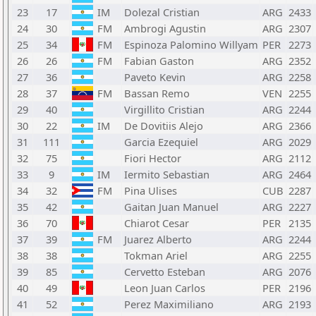
23
17
IM
Dolezal Cristian
ARG
2433
24
30
FM
Ambrogi Agustin
ARG
2307
25
34
FM
Espinoza Palomino Willyam
PER
2273
26
26
FM
Fabian Gaston
ARG
2352
27
36
Paveto Kevin
ARG
2258
28
37
FM
Bassan Remo
VEN
2255
29
40
Virgillito Cristian
ARG
2244
30
22
IM
De Dovitiis Alejo
ARG
2366
31
111
Garcia Ezequiel
ARG
2029
32
75
Fiori Hector
ARG
2112
33
9
IM
Iermito Sebastian
ARG
2464
34
32
FM
Pina Ulises
CUB
2287
35
42
Gaitan Juan Manuel
ARG
2227
36
70
Chiarot Cesar
PER
2135
37
39
FM
Juarez Alberto
ARG
2244
38
38
Tokman Ariel
ARG
2255
39
85
Cervetto Esteban
ARG
2076
40
49
Leon Juan Carlos
PER
2196
41
52
Perez Maximiliano
ARG
2193