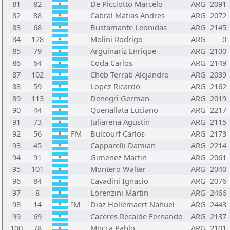
81
82
De Picciotto Marcelo
ARG
2091
82
88
Cabral Matias Andres
ARG
2072
83
68
Bustamante Leonidas
ARG
2145
84
128
Molini Rodrigo
ARG
0
85
79
Arguinariz Enrique
ARG
2100
86
64
Coda Carlos
ARG
2149
87
102
Cheb Terrab Alejandro
ARG
2039
88
59
Lopez Ricardo
ARG
2162
89
113
Denegri German
ARG
2019
90
44
Quenallata Luciano
ARG
2217
91
73
Juliarena Agustin
ARG
2115
92
56
FM
Bulcourf Carlos
ARG
2173
93
45
Capparelli Damian
ARG
2214
94
91
Gimenez Martin
ARG
2061
95
101
Montero Walter
ARG
2040
96
84
Cavadini Ignacio
ARG
2076
97
8
Lorenzini Martin
ARG
2466
98
14
IM
Diaz Hollemaert Nahuel
ARG
2443
99
69
Caceres Recalde Fernando
ARG
2137
100
78
Mocca Pablo
ARG
2101