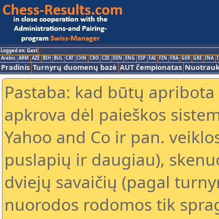
Logged on: Gast
Arabic
ARM
AZE
BIH
BUL
CAT
CHN
CRO
CZE
DEN
ENG
ESP
FAI
FIN
FRA
GER
GRE
INA
I
Pradinis
Turnyrų duomenų bazė
AUT čempionatas
Nuotrau
Pastaba: kad būtų apribota
apkrova dėl paieškos sistem
Yahoo and Co ir pan. veiklo
puslapių ir daugiau), skenu
dviejų savaičių (pagal turn
nuorodos rodomos tik spragt