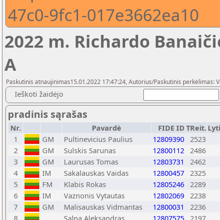
47c0-9fc1-017e3662ea10
2022 m. Richardo Banaič
A
Paskutinis atnaujinimas15.01.2022 17:47:24, Autorius/Paskutinis perkėlimas: 
Ieškoti žaidėjo
pradinis sąrašas
Nr.
Pavardė
FIDE ID
TReit.
Lyt
1
GM
Pultinevicius Paulius
12809390
2523
2
GM
Sulskis Sarunas
12800112
2486
3
GM
Laurusas Tomas
12803731
2462
4
IM
Sakalauskas Vaidas
12800457
2325
5
FM
Klabis Rokas
12805246
2289
6
IM
Vaznonis Vytautas
12802069
2238
7
GM
Malisauskas Vidmantas
12800031
2236
8
Salna Aleksandras
12807575
2197