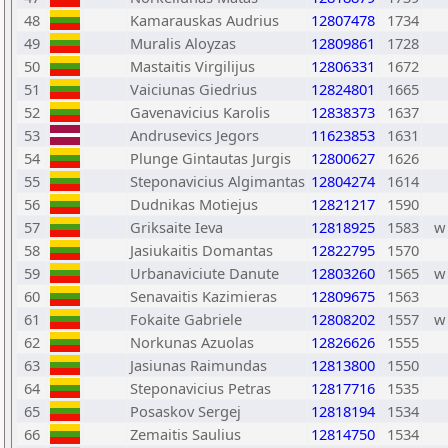
48
Kamarauskas Audrius
12807478
1734
49
Muralis Aloyzas
12809861
1728
50
Mastaitis Virgilijus
12806331
1672
51
Vaiciunas Giedrius
12824801
1665
52
Gavenavicius Karolis
12838373
1637
53
Andrusevics Jegors
11623853
1631
54
Plunge Gintautas Jurgis
12800627
1626
55
Steponavicius Algimantas
12804274
1614
56
Dudnikas Motiejus
12821217
1590
57
Griksaite Ieva
12818925
1583
w
58
Jasiukaitis Domantas
12822795
1570
59
Urbanaviciute Danute
12803260
1565
w
60
Senavaitis Kazimieras
12809675
1563
61
Fokaite Gabriele
12808202
1557
w
62
Norkunas Azuolas
12826626
1555
63
Jasiunas Raimundas
12813800
1550
64
Steponavicius Petras
12817716
1535
65
Posaskov Sergej
12818194
1534
66
Zemaitis Saulius
12814750
1534