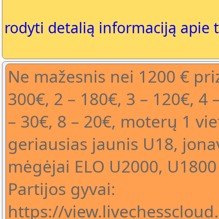
rodyti detalią informaciją apie 
Ne mažesnis nei 1200 € priz
300€, 2 – 180€, 3 – 120€, 4 –
– 30€, 8 – 20€, moterų 1 vie
geriausias jaunis U18, jonav
mėgėjai ELO U2000, U1800 
Partijos gyvai:
https://view.livechessclou