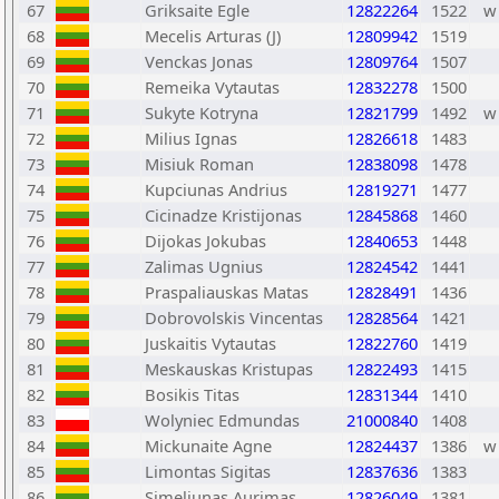
67
Griksaite Egle
12822264
1522
w
68
Mecelis Arturas (J)
12809942
1519
69
Venckas Jonas
12809764
1507
70
Remeika Vytautas
12832278
1500
71
Sukyte Kotryna
12821799
1492
w
72
Milius Ignas
12826618
1483
73
Misiuk Roman
12838098
1478
74
Kupciunas Andrius
12819271
1477
75
Cicinadze Kristijonas
12845868
1460
76
Dijokas Jokubas
12840653
1448
77
Zalimas Ugnius
12824542
1441
78
Praspaliauskas Matas
12828491
1436
79
Dobrovolskis Vincentas
12828564
1421
80
Juskaitis Vytautas
12822760
1419
81
Meskauskas Kristupas
12822493
1415
82
Bosikis Titas
12831344
1410
83
Wolyniec Edmundas
21000840
1408
84
Mickunaite Agne
12824437
1386
w
85
Limontas Sigitas
12837636
1383
86
Simeliunas Aurimas
12826049
1381