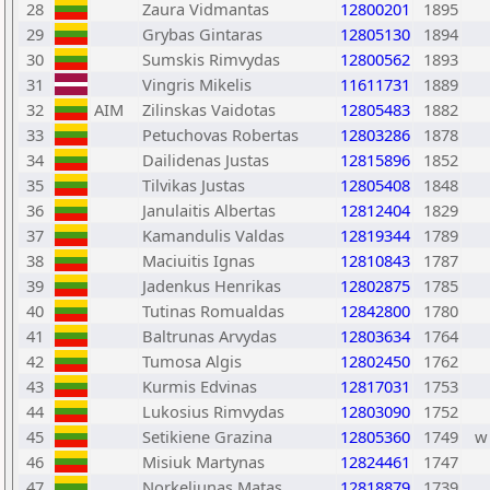
28
Zaura Vidmantas
12800201
1895
29
Grybas Gintaras
12805130
1894
30
Sumskis Rimvydas
12800562
1893
31
Vingris Mikelis
11611731
1889
32
AIM
Zilinskas Vaidotas
12805483
1882
33
Petuchovas Robertas
12803286
1878
34
Dailidenas Justas
12815896
1852
35
Tilvikas Justas
12805408
1848
36
Janulaitis Albertas
12812404
1829
37
Kamandulis Valdas
12819344
1789
38
Maciuitis Ignas
12810843
1787
39
Jadenkus Henrikas
12802875
1785
40
Tutinas Romualdas
12842800
1780
41
Baltrunas Arvydas
12803634
1764
42
Tumosa Algis
12802450
1762
43
Kurmis Edvinas
12817031
1753
44
Lukosius Rimvydas
12803090
1752
45
Setikiene Grazina
12805360
1749
w
46
Misiuk Martynas
12824461
1747
47
Norkeliunas Matas
12818879
1739