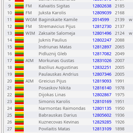
9
FM
Kalvaitis Sigitas
12802638
2185
10
FM
Juksta Karolis
12809039
2168
11
WGM
Baginskaite Kamile
2014599
2139
w
12
FM
Stremavicius Pijus
12812730
2137
13
WIM
Zaksaite Salomeja
12801496
2124
w
14
Juknis Paulius
12802247
2088
15
Indriunas Matas
12812897
2065
16
Pidluznij Gleb
12817082
2049
17
AIM
Morkunas Gustas
12831026
2007
18
Bazilius Augustinas
12832251
2005
19
Paulauskas Andrius
12807346
2005
20
AIM
Greicius Pijus
12819093
1991
21
Posaskov Nikita
12816140
1978
22
Dijokas Linas
12802867
1975
23
Simonis Karolis
12810169
1951
24
Narmontas Raimondas
12801135
1950
25
Babrauskas Darius
12805602
1936
26
Kuznecovas Kevinas
12829285
1926
27
Povilaitis Matas
12813109
1898