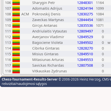
106
Sharygin Petr
12848301
1164
107
Adomaitis Adrijus
12824194
1099
108
ACM
Pokrovskij Denis
12830275
1084
109
Zaveckas Martynas
12844454
1081
110
Gircys Antanas
12835536
1071
111
Andriulaitis Vytautas
12809497
0
112
Averjanov Vladimir
12849529
0
113
Bagociene Violeta
12849502
0
w
114
Cibirka Gintaras
12828270
0
115
Misius Gintaras
12849510
0
116
Mitasiunas Arturas
12849553
0
117
Savickas Richardas
12807508
0
118
Vitkauskas Zydrunas
0
Chess-Tournament-Results-Server
© 2006-2026 Heinz Herzog
, CMS-
rekvizitai/naudojimosi sąlygos