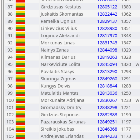
87
Girdziusas Kestutis
12805122
1380
88
Juskaitis Skomantas
12822442
1362
89
Remeika Ugnius
12829137
1357
90
Linkevicius Vilius
12828980
1351
91
Loginov Aleksandr
12817970
1348
92
Morkunas Linas
12831743
1347
93
Nainys Zanas
12844098
1329
94
Kilmanas Darius
12819263
1328
95
Narkeviciute Lolita
12845094
1320
w
96
Povilaitis Stasys
12813290
1293
97
Skaringa Zigmas
12849260
1291
98
Kungys Deivis
12818844
1288
99
Matulaitis Mantas
12813036
1250
100
Morkunaite Adrijana
12830267
1233
w
101
Gromadsky Dmitry
12848298
1221
102
Girdzius Steponas
12832383
1199
103
Pazarauskas Sarunas
12849251
1197
104
Sireikis Jokubas
12846368
1177
105
Andrejevas Erlandas
12844233
1173