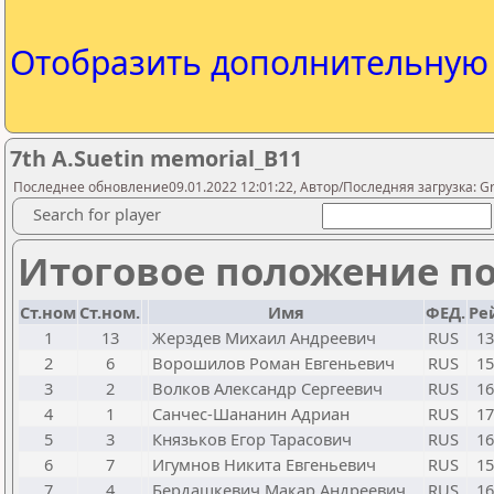
Отобразить дополнительну
7th A.Suetin memorial_B11
Последнее обновление09.01.2022 12:01:22, Автор/Последняя загрузка: G
Search for player
Итоговое положение по
Ст.ном
Ст.ном.
Имя
ФЕД.
Ре
1
13
Жерздев Михаил Андреевич
RUS
13
2
6
Ворошилов Роман Евгеньевич
RUS
15
3
2
Волков Александр Сергеевич
RUS
16
4
1
Санчес-Шананин Адриан
RUS
17
5
3
Князьков Егор Тарасович
RUS
16
6
7
Игумнов Никита Евгеньевич
RUS
15
7
4
Бердашкевич Макар Андреевич
RUS
16