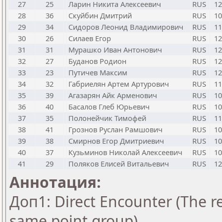
27
25
Ларин Никита Алексеевич
RUS
12
28
36
Скуйбин Дмитрий
RUS
10
29
34
Сидоров Леонид Владимирович
RUS
11
30
26
Силаев Егор
RUS
12
31
31
Мурашко Иван Антонович
RUS
12
32
27
Буданов Родион
RUS
12
33
23
Путичев Максим
RUS
12
34
32
Габриелян Артем Артурович
RUS
11
35
39
Агазарян Айк Арменович
RUS
10
36
40
Басалов Глеб Юрьевич
RUS
10
37
35
Полонейчик Тимофей
RUS
11
38
41
Грознов Руслан Рамшович
RUS
10
39
38
Смирнов Егор Дмитриевич
RUS
10
40
37
Кузьминов Николай Алексеевич
RUS
10
41
29
Поляков Елисей Витальевич
RUS
12
Аннотация:
Доп1: Direct Encounter (The re
same point group)