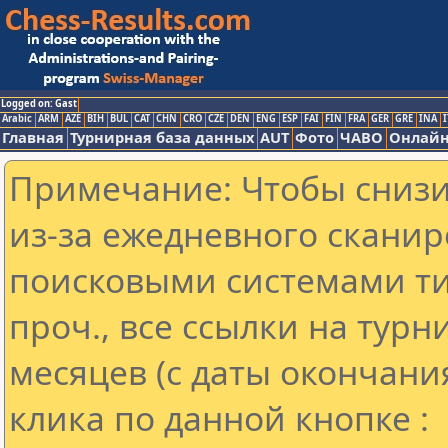
Logged on: Gast
Arabic
ARM
AZE
BIH
BUL
CAT
CHN
CRO
CZE
DEN
ENG
ESP
FAI
FIN
FRA
GER
GRE
INA
I
Главная
Турнирная база данных
AUT
Фото
ЧАВО
Онлайн
Примечание: Чтобы снизит
из-за ежедневного сканир
поисковыми системами ти
проч., все ссылки на тур
месяцев (с даты окончани
клика по данной кнопке :