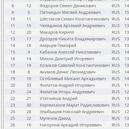
8
12
Федоров Семен Денисович
RUS
14
9
5
Пятницын Матвей Андреевич
RUS
15
10
11
Шестаков Семен Константинович
RUS
14
11
15
Челядинов Артемий Андреевич
RUS
13
12
20
Макаров Кирилл
RUS
13
13
17
Дроздов Никита Владимирович
RUS
13
14
18
Азарцев Тимофей
RUS
13
15
9
Кабанов Алексей Николаевич
RUS
14
16
14
Михно Дмитрий Игоревич
RUS
13
17
19
Козиков Савелий Константинович
RUS
13
18
8
Акимов Денис Леонидович
RUS
14
19
10
Особливый Михаил Аркадьевич
RUS
14
20
33
Филатов Андрей Игоревич
RUS
11
21
24
Филатов Игорь Андреевич
RUS
12
22
21
Утятников Андрей
RUS
13
23
30
Керимханов Марат Радиславович
RUS
12
24
28
Улыбышев Николай Андреевич
RUS
12
25
22
Мугенов Давид
RUS
13
26
16
Нагорнов Аркадий Игореввич
RUS
13