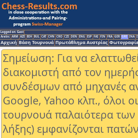
Logged on: Gast
Arabic
ARM
AZE
BIH
BUL
CAT
CHN
CRO
CZE
DEN
ENG
ESP
FAI
FIN
FRA
GER
GRE
INA
I
Αρχική
Βάση Τουρνουά
Πρωτάθλημα Αυστρίας
Φωτογραφίε
Σημείωση: Για να ελαττωθε
διακομιστή από τον ημερή
συνδέσμων από μηχανές α
Google, Yahoo κλπ., όλοι ο
τουρνουά παλαιότερα των 
λήξης) εμφανίζονται πατών