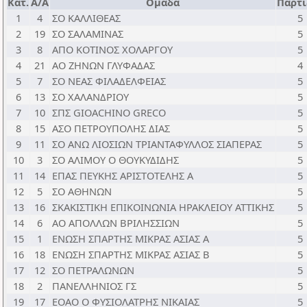
Κατ.
Α/Α
Ομάδα
Παρτί
1
4
ΣΟ ΚΑΛΛΙΘΕΑΣ
5
2
19
ΣΟ ΣΑΛΑΜΙΝΑΣ
5
3
8
ΑΠΟ ΚΟΤΙΝΟΣ ΧΟΛΑΡΓΟΥ
5
4
21
ΑΟ ΖΗΝΩΝ ΓΛΥΦΑΔΑΣ
4
5
7
ΣΟ ΝΕΑΣ ΦΙΛΑΔΕΛΦΕΙΑΣ
5
6
13
ΣΟ ΧΑΛΑΝΔΡΙΟΥ
5
7
10
ΣΠΣ GIOACHINO GRECO
5
8
15
ΑΣΟ ΠΕΤΡΟΥΠΟΛΗΣ ΔΙΑΣ
5
9
11
ΣΟ ΑΝΩ ΛΙΟΣΙΩΝ ΤΡΙΑΝΤΑΦΥΛΛΟΣ ΣΙΑΠΕΡΑΣ
5
10
3
ΣΟ ΑΛΙΜΟΥ Ο ΘΟΥΚΥΔΙΔΗΣ
5
11
14
ΕΠΑΣ ΠΕΥΚΗΣ ΑΡΙΣΤΟΤΕΛΗΣ Α
5
12
5
ΣΟ ΑΘΗΝΩΝ
5
13
16
ΣΚΑΚΙΣΤΙΚΗ ΕΠΙΚΟΙΝΩΝΙΑ ΗΡΑΚΛΕΙΟΥ ΑΤΤΙΚΗΣ
5
14
6
ΑΟ ΑΠΟΛΛΩΝ ΒΡΙΛΗΣΣΙΩΝ
5
15
1
ΕΝΩΣΗ ΣΠΑΡΤΗΣ ΜΙΚΡΑΣ ΑΣΙΑΣ Α
5
16
18
ΕΝΩΣΗ ΣΠΑΡΤΗΣ ΜΙΚΡΑΣ ΑΣΙΑΣ Β
5
17
12
ΣΟ ΠΕΤΡΑΛΩΝΩΝ
5
18
2
ΠΑΝΕΛΛΗΝΙΟΣ ΓΣ
5
19
17
ΕΟΑΟ Ο ΦΥΣΙΟΛΑΤΡΗΣ ΝΙΚΑΙΑΣ
5