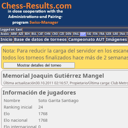
Logged on: Gast
Arabic
ARM
AZE
BIH
BUL
CAT
CHN
CRO
CZE
DEN
ENG
ESP
FAI
FIN
FRA
GER
GRE
INA
I
Inicio
Base de datos de torneos
Campeonato AUT
Imágenes
Nota: Para reducir la carga del servidor en los esc
todos los torneos finalizados hace más de 2 semanas
Memorial Joaquin Gutiérrez Mangel
Última actualización30.10.2011 02:16:57, Propietario/Última carga: Club Metr
Información de jugadores
Nombre
Soto Garita Santiago
Ranking inicial
24
Elo
1768
Elo nacional
1768
Elo internacional
0