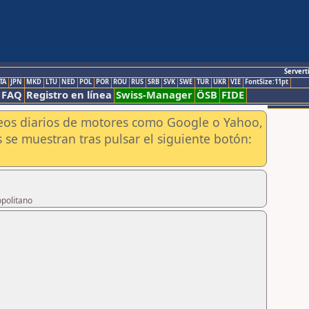
Servert
TA
JPN
MKD
LTU
NED
POL
POR
ROU
RUS
SRB
SVK
SWE
TUR
UKR
VIE
FontSize:11pt
FAQ
Registro en línea
Swiss-Manager
ÖSB
FIDE
aneos diarios de motores como Google o Yahoo,
 se muestran tras pulsar el siguiente botón:
opolitano