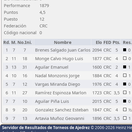
Performance
1879
Puntos
4,5
Puesto
12
Federación
CRC
Código nacional
0
Rd.
M.
No.Ini.
Nombre
Elo
FED
Pts.
Res.
1
7
7
Brenes Salgado Juan Carlos
2094
CRC
5
0
2
11
18
Monge Calvo Hugo Luis
1877
CRC
4
0
3
13
31
Aguilar Emanuel
1600
CRC
2
1
4
10
16
Nadal Monzonis Jorge
1884
CRC
4
1
5
7
12
Vargas Miranda Diego
1976
CRC
4
0
6
11
27
Ramírez Espinoza Marlon
1723
CRC
3,5
1
7
7
10
Aguilar Piña Luis
2015
CRC
5
0
8
9
20
Gonzalez Sanchez Esteban
1847
CRC
4
½
9
7
13
Artavia Muñoz Geovanni
1896
CRC
3,5
1
Servidor de Resultados de Torneos de Ajedrez
© 2006-2026 Heinz H