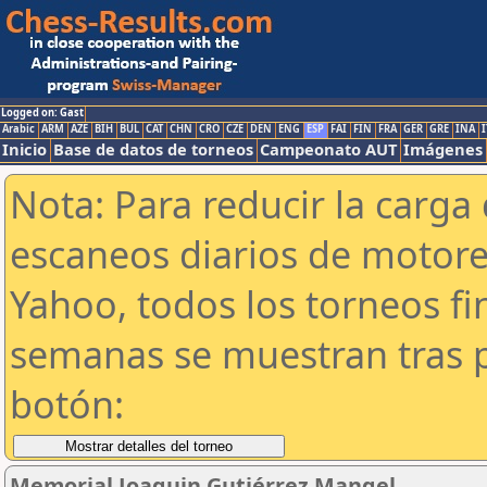
Logged on: Gast
Arabic
ARM
AZE
BIH
BUL
CAT
CHN
CRO
CZE
DEN
ENG
ESP
FAI
FIN
FRA
GER
GRE
INA
I
Inicio
Base de datos de torneos
Campeonato AUT
Imágenes
Nota: Para reducir la carga 
escaneos diarios de motor
Yahoo, todos los torneos f
semanas se muestran tras p
botón:
Memorial Joaquin Gutiérrez Mangel