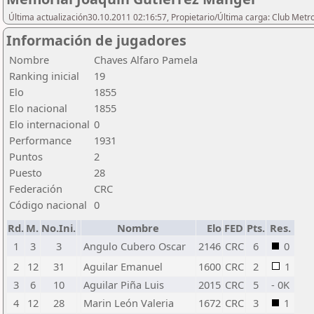
Última actualización30.10.2011 02:16:57, Propietario/Última carga: Club Metr
Información de jugadores
Nombre
Chaves Alfaro Pamela
Ranking inicial
19
Elo
1855
Elo nacional
1855
Elo internacional
0
Performance
1931
Puntos
2
Puesto
28
Federación
CRC
Código nacional
0
Rd.
M.
No.Ini.
Nombre
Elo
FED
Pts.
Res.
1
3
3
Angulo Cubero Oscar
2146
CRC
6
0
2
12
31
Aguilar Emanuel
1600
CRC
2
1
3
6
10
Aguilar Piña Luis
2015
CRC
5
- 0K
4
12
28
Marin León Valeria
1672
CRC
3
1