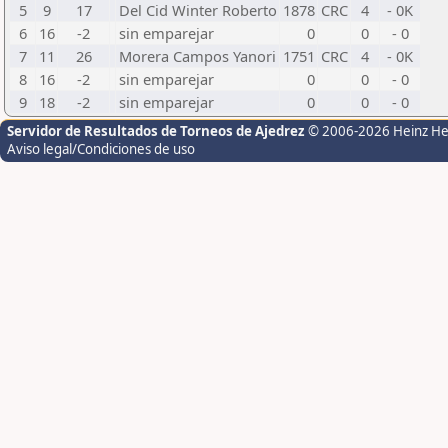
5
9
17
Del Cid Winter Roberto
1878
CRC
4
- 0K
6
16
-2
sin emparejar
0
0
- 0
7
11
26
Morera Campos Yanori
1751
CRC
4
- 0K
8
16
-2
sin emparejar
0
0
- 0
9
18
-2
sin emparejar
0
0
- 0
Servidor de Resultados de Torneos de Ajedrez
© 2006-2026 Heinz H
Aviso legal/Condiciones de uso