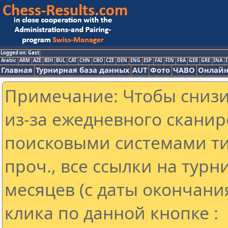
Logged on: Gast
Arabic
ARM
AZE
BIH
BUL
CAT
CHN
CRO
CZE
DEN
ENG
ESP
FAI
FIN
FRA
GER
GRE
INA
I
Главная
Турнирная база данных
AUT
Фото
ЧАВО
Онлайн
Примечание: Чтобы снизит
из-за ежедневного сканир
поисковыми системами ти
проч., все ссылки на тур
месяцев (с даты окончани
клика по данной кнопке :