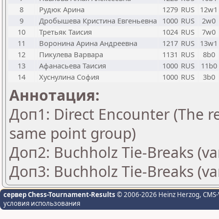
8
Рудюк Арина
1279
RUS
12w1
9
Дробышева Кристина Евгеньевна
1000
RUS
2w0
10
Третьяк Таисия
1024
RUS
7w0
11
Воронина Арина Андреевна
1217
RUS
13w1
12
Пикулева Варвара
1131
RUS
8b0
13
Афанасьева Таисия
1000
RUS
11b0
14
Хуснулина София
1000
RUS
3b0
Аннотация:
Доп1: Direct Encounter (The re
same point group)
Доп2: Buchholz Tie-Breaks (va
Доп3: Buchholz Tie-Breaks (va
сервер Chess-Tournament-Results
© 2006-2026 Heinz Herzog
, CMS-
условия использования