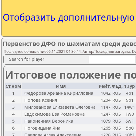
Отобразить дополнительну
Первенство ДФО по шахматам среди девоч
Последнее обновление06.11.2021 04:30:44, Автор/Последняя загрузка: D
Search for player
Итоговое положение по
Ст.ном
Имя
Рейт.
ФЕД.
1.Тур
1
Федорова Арианна Кирилловна
1042
RUS
4b1
2
Попова Ксения
1204
RUS
9b1
3
Милованова Елизавета Олеговна
1147
RUS
14w1
4
Евдокимова Ева Романовна
1247
RUS
1w0
5
Наконечная Вероника
1079
RUS
6w1
6
Ноговицына Яна
1265
RUS
5b0
7
Павлова Аглая Алексеевна
1228
RUS
10b1