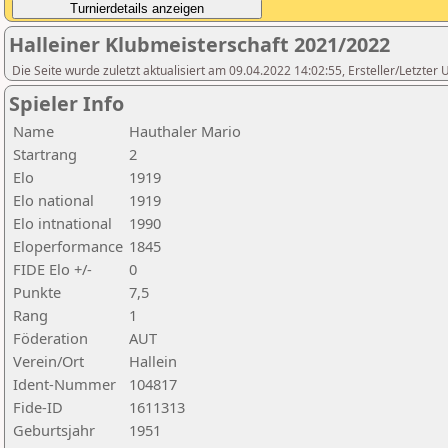
Halleiner Klubmeisterschaft 2021/2022
Die Seite wurde zuletzt aktualisiert am 09.04.2022 14:02:55, Ersteller/L
Spieler Info
Name
Hauthaler Mario
Startrang
2
Elo
1919
Elo national
1919
Elo intnational
1990
Eloperformance
1845
FIDE Elo +/-
0
Punkte
7,5
Rang
1
Föderation
AUT
Verein/Ort
Hallein
Ident-Nummer
104817
Fide-ID
1611313
Geburtsjahr
1951