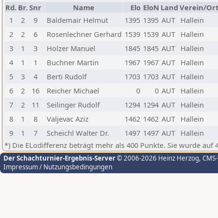
Rd.
Br.
Snr
Name
Elo
EloN
Land
Verein/Or
1
2
9
Baldemair Helmut
1395
1395
AUT
Hallein
2
2
6
Rosenlechner Gerhard
1539
1539
AUT
Hallein
3
1
3
Holzer Manuel
1845
1845
AUT
Hallein
4
1
1
Buchner Martin
1967
1967
AUT
Hallein
5
3
4
Berti Rudolf
1703
1703
AUT
Hallein
6
2
16
Reicher Michael
0
0
AUT
Hallein
7
2
11
Seilinger Rudolf
1294
1294
AUT
Hallein
8
1
8
Valjevac Aziz
1462
1462
AUT
Hallein
9
1
7
Scheichl Walter Dr.
1497
1497
AUT
Hallein
*) Die ELodifferenz beträgt mehr als 400 Punkte. Sie wurde auf 
Der Schachturnier-Ergebnis-Server
© 2006-2026 Heinz Herzog
, CMS
Impressum / Nutzungsbedingungen