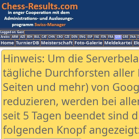
Logged on: Gast
Arabic
ARM
AZE
BIH
BUL
CAT
CHN
CRO
CZE
DEN
ENG
ESP
FAI
FIN
FRA
GER
GRE
INA
I
Home
TurnierDB
Meisterschaft
Foto-Galerie
Meldekartei
El
Hinweis: Um die Serverbel
tägliche Durchforsten aller 
Seiten und mehr) von Goog
reduzieren, werden bei alle
seit 5 Tagen beendet sind d
folgenden Knopf angezeigt