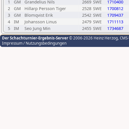
1
GM
Grandelius Nils
2669
SWE
1710400
2
GM
Hillarp Persson Tiger
2528
SWE
1700812
3
GM
Blomqvist Erik
2542
SWE
1709437
4
IM
Johansson Linus
2479
SWE
1711113
5
IM
Seo Jung Min
2455
SWE
1734687
Der Schachturnier-Ergebnis-Server
© 2006-2026 Heinz Herzog
, CMS
Impressum / Nutzungsbedingungen