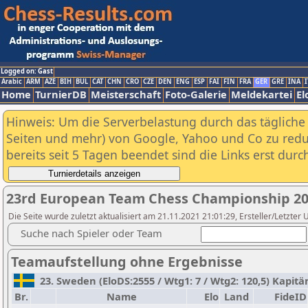
Logged on: Gast
Arabic
ARM
AZE
BIH
BUL
CAT
CHN
CRO
CZE
DEN
ENG
ESP
FAI
FIN
FRA
GER
GRE
INA
I
Home
TurnierDB
Meisterschaft
Foto-Galerie
Meldekartei
El
Hinweis: Um die Serverbelastung durch das tägliche D
Seiten und mehr) von Google, Yahoo und Co zu reduz
bereits seit 5 Tagen beendet sind die Links erst dur
23rd European Team Chess Championship 20
Die Seite wurde zuletzt aktualisiert am 21.11.2021 21:01:29, Ersteller/Letzter 
Suche nach Spieler oder Team
Teamaufstellung ohne Ergebnisse
23. Sweden (EloDS:2555 / Wtg1: 7 / Wtg2: 120,5) Kapitän
Br.
Name
Elo
Land
FideID