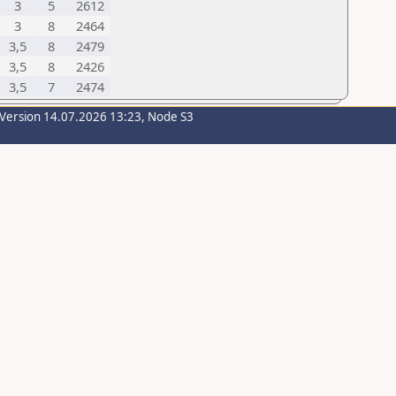
3
5
2612
3
8
2464
3,5
8
2479
3,5
8
2426
3,5
7
2474
-Version 14.07.2026 13:23, Node S3