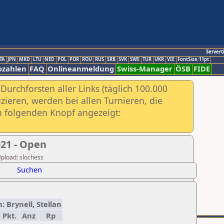
Servert
TA
JPN
MKD
LTU
NED
POL
POR
ROU
RUS
SRB
SVK
SWE
TUR
UKR
VIE
FontSize:11pt
ozahlen
FAQ
Onlineanmeldung
Swiss-Manager
ÖSB
FIDE
urchforsten aller Links (täglich 100.000
ieren, werden bei allen Turnieren, die
ch folgenden Knopf angezeigt:
21 - Open
Upload: slochess
Suchen
: Brynell, Stellan
Pkt.
Anz
Rp