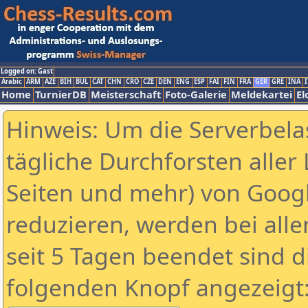
Logged on: Gast
Arabic
ARM
AZE
BIH
BUL
CAT
CHN
CRO
CZE
DEN
ENG
ESP
FAI
FIN
FRA
GER
GRE
INA
I
Home
TurnierDB
Meisterschaft
Foto-Galerie
Meldekartei
El
Hinweis: Um die Serverbela
tägliche Durchforsten aller 
Seiten und mehr) von Goog
reduzieren, werden bei alle
seit 5 Tagen beendet sind d
folgenden Knopf angezeigt