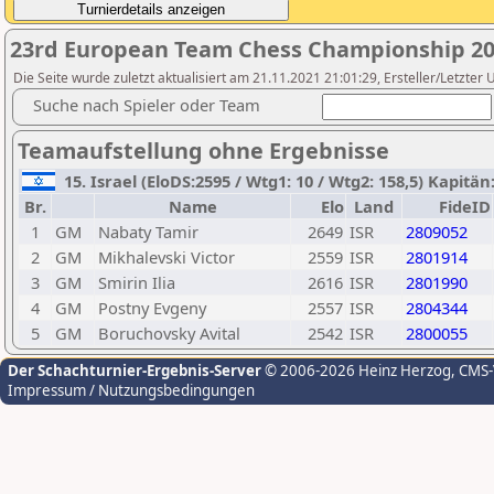
23rd European Team Chess Championship 20
Die Seite wurde zuletzt aktualisiert am 21.11.2021 21:01:29, Ersteller/Letzter 
Suche nach Spieler oder Team
Teamaufstellung ohne Ergebnisse
15. Israel (EloDS:2595 / Wtg1: 10 / Wtg2: 158,5) Kapitän
Br.
Name
Elo
Land
FideID
1
GM
Nabaty Tamir
2649
ISR
2809052
2
GM
Mikhalevski Victor
2559
ISR
2801914
3
GM
Smirin Ilia
2616
ISR
2801990
4
GM
Postny Evgeny
2557
ISR
2804344
5
GM
Boruchovsky Avital
2542
ISR
2800055
Der Schachturnier-Ergebnis-Server
© 2006-2026 Heinz Herzog
, CMS
Impressum / Nutzungsbedingungen