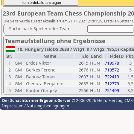
23rd European Team Chess Championship 20
Die Seite wurde zuletzt aktualisiert am 21.11.2021 21:01:29, Ersteller/Letzter 
Suche nach Spieler oder Team
Teamaufstellung ohne Ergebnisse
10. Hungary (EloDS:2633 / Wtg1: 9 / Wtg2: 185,5) Kapitä
Br.
Name
Elo
Land
FideID
Pkt
1
GM
Erdos Viktor
2615
HUN
719978
3
2
GM
Berkes Ferenc
2676
HUN
718572
5
3
GM
Banusz Tamas
2607
HUN
722413
1,5
4
GM
Gledura Benjamin
2635
HUN
712779
6,5
5
GM
Kantor Gergely
2566
HUN
751499
3,5
Der Schachturnier-Ergebnis-Server
© 2006-2026 Heinz Herzog
, CMS
Impressum / Nutzungsbedingungen