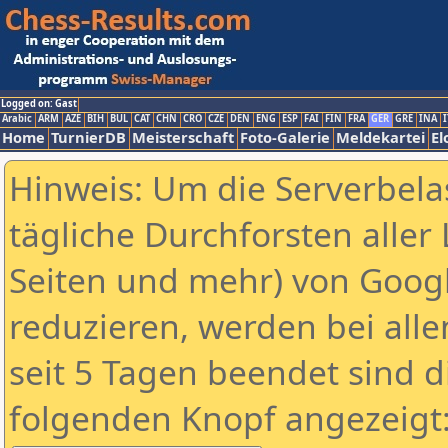
Logged on: Gast
Arabic
ARM
AZE
BIH
BUL
CAT
CHN
CRO
CZE
DEN
ENG
ESP
FAI
FIN
FRA
GER
GRE
INA
I
Home
TurnierDB
Meisterschaft
Foto-Galerie
Meldekartei
El
Hinweis: Um die Serverbela
tägliche Durchforsten aller 
Seiten und mehr) von Goog
reduzieren, werden bei alle
seit 5 Tagen beendet sind d
folgenden Knopf angezeigt