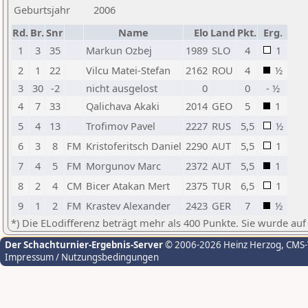
Geburtsjahr
2006
Rd.
Br.
Snr
Name
Elo
Land
Pkt.
Erg.
1
3
35
Markun Ozbej
1989
SLO
4
1
2
1
22
Vilcu Matei-Stefan
2162
ROU
4
½
3
30
-2
nicht ausgelost
0
0
- ½
4
7
33
Qalichava Akaki
2014
GEO
5
1
5
4
13
Trofimov Pavel
2227
RUS
5,5
½
6
3
8
FM
Kristoferitsch Daniel
2290
AUT
5,5
1
7
4
5
FM
Morgunov Marc
2372
AUT
5,5
1
8
2
4
CM
Bicer Atakan Mert
2375
TUR
6,5
1
9
1
2
FM
Krastev Alexander
2423
GER
7
½
*) Die ELodifferenz beträgt mehr als 400 Punkte. Sie wurde auf
Der Schachturnier-Ergebnis-Server
© 2006-2026 Heinz Herzog
, CMS
Impressum / Nutzungsbedingungen