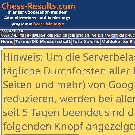
Logged on: Gast
Arabic
ARM
AZE
BIH
BUL
CAT
CHN
CRO
CZE
DEN
ENG
ESP
FAI
FIN
FRA
GER
GRE
INA
I
Home
TurnierDB
Meisterschaft
Foto-Galerie
Meldekartei
El
Hinweis: Um die Serverbela
tägliche Durchforsten aller 
Seiten und mehr) von Goog
reduzieren, werden bei alle
seit 5 Tagen beendet sind d
folgenden Knopf angezeigt