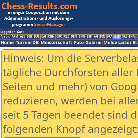
Logged on: Gast
Arabic
ARM
AZE
BIH
BUL
CAT
CHN
CRO
CZE
DEN
ENG
ESP
FAI
FIN
FRA
GER
GRE
INA
I
Home
TurnierDB
Meisterschaft
Foto-Galerie
Meldekartei
El
Hinweis: Um die Serverbela
tägliche Durchforsten aller 
Seiten und mehr) von Goog
reduzieren, werden bei alle
seit 5 Tagen beendet sind d
folgenden Knopf angezeigt