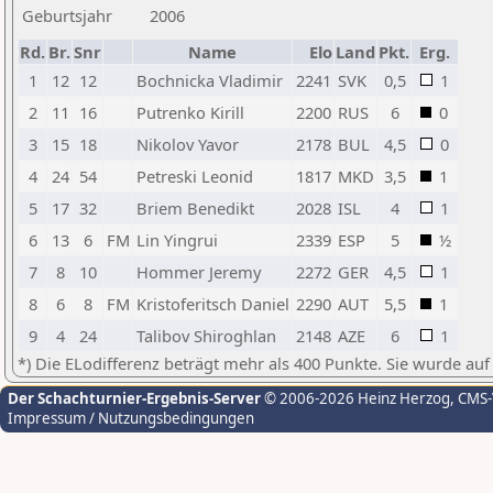
Geburtsjahr
2006
Rd.
Br.
Snr
Name
Elo
Land
Pkt.
Erg.
1
12
12
Bochnicka Vladimir
2241
SVK
0,5
1
2
11
16
Putrenko Kirill
2200
RUS
6
0
3
15
18
Nikolov Yavor
2178
BUL
4,5
0
4
24
54
Petreski Leonid
1817
MKD
3,5
1
5
17
32
Briem Benedikt
2028
ISL
4
1
6
13
6
FM
Lin Yingrui
2339
ESP
5
½
7
8
10
Hommer Jeremy
2272
GER
4,5
1
8
6
8
FM
Kristoferitsch Daniel
2290
AUT
5,5
1
9
4
24
Talibov Shiroghlan
2148
AZE
6
1
*) Die ELodifferenz beträgt mehr als 400 Punkte. Sie wurde auf
Der Schachturnier-Ergebnis-Server
© 2006-2026 Heinz Herzog
, CMS
Impressum / Nutzungsbedingungen