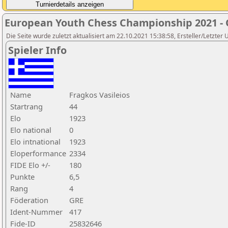
European Youth Chess Championship 2021 -
Die Seite wurde zuletzt aktualisiert am 22.10.2021 15:38:58, Ersteller/Letzter U
Spieler Info
Name
Fragkos Vasileios
Startrang
44
Elo
1923
Elo national
0
Elo intnational
1923
Eloperformance
2334
FIDE Elo +/-
180
Punkte
6,5
Rang
4
Föderation
GRE
Ident-Nummer
417
Fide-ID
25832646