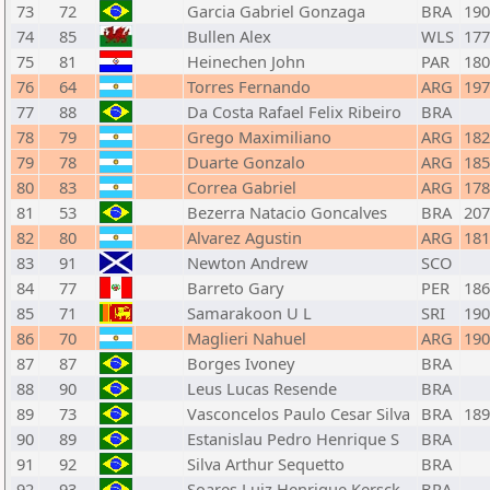
73
72
Garcia Gabriel Gonzaga
BRA
190
74
85
Bullen Alex
WLS
177
75
81
Heinechen John
PAR
180
76
64
Torres Fernando
ARG
197
77
88
Da Costa Rafael Felix Ribeiro
BRA
78
79
Grego Maximiliano
ARG
182
79
78
Duarte Gonzalo
ARG
185
80
83
Correa Gabriel
ARG
178
81
53
Bezerra Natacio Goncalves
BRA
207
82
80
Alvarez Agustin
ARG
181
83
91
Newton Andrew
SCO
84
77
Barreto Gary
PER
186
85
71
Samarakoon U L
SRI
190
86
70
Maglieri Nahuel
ARG
190
87
87
Borges Ivoney
BRA
88
90
Leus Lucas Resende
BRA
89
73
Vasconcelos Paulo Cesar Silva
BRA
189
90
89
Estanislau Pedro Henrique S
BRA
91
92
Silva Arthur Sequetto
BRA
92
93
Soares Luiz Henrique Kersck
BRA