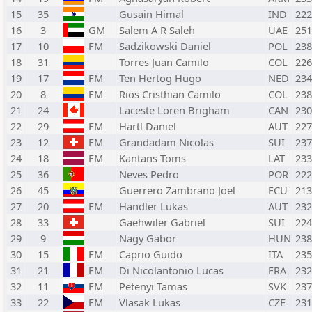
15
35
Gusain Himal
IND
222
16
3
GM
Salem A R Saleh
UAE
251
17
10
FM
Sadzikowski Daniel
POL
238
18
31
Torres Juan Camilo
COL
226
19
17
FM
Ten Hertog Hugo
NED
234
20
8
FM
Rios Cristhian Camilo
COL
238
21
24
Laceste Loren Brigham
CAN
230
22
29
FM
Hartl Daniel
AUT
227
23
12
FM
Grandadam Nicolas
SUI
237
24
18
FM
Kantans Toms
LAT
233
25
36
Neves Pedro
POR
222
26
45
Guerrero Zambrano Joel
ECU
213
27
20
FM
Handler Lukas
AUT
232
28
33
Gaehwiler Gabriel
SUI
224
29
9
Nagy Gabor
HUN
238
30
15
FM
Caprio Guido
ITA
235
31
21
FM
Di Nicolantonio Lucas
FRA
232
32
11
FM
Petenyi Tamas
SVK
237
33
22
FM
Vlasak Lukas
CZE
231