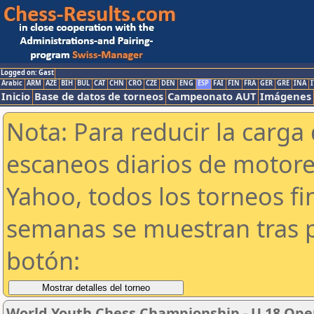
Logged on: Gast
Arabic
ARM
AZE
BIH
BUL
CAT
CHN
CRO
CZE
DEN
ENG
ESP
FAI
FIN
FRA
GER
GRE
INA
I
Inicio
Base de datos de torneos
Campeonato AUT
Imágenes
Nota: Para reducir la carga 
escaneos diarios de motor
Yahoo, todos los torneos f
semanas se muestran tras p
botón:
World Youth Chess Championship - U 18 Open