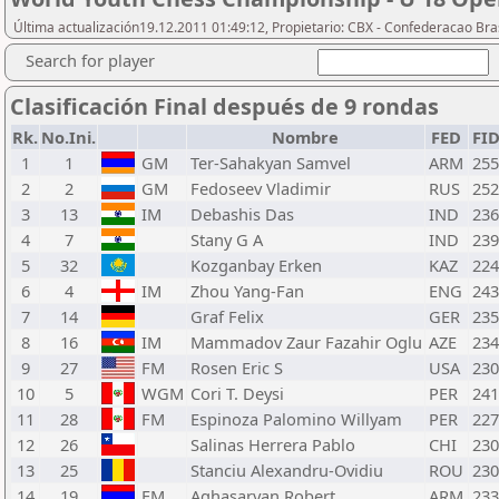
Última actualización19.12.2011 01:49:12, Propietario: CBX - Confederacao Bra
Search for player
Clasificación Final después de 9 rondas
Rk.
No.Ini.
Nombre
FED
FI
1
1
GM
Ter-Sahakyan Samvel
ARM
255
2
2
GM
Fedoseev Vladimir
RUS
252
3
13
IM
Debashis Das
IND
236
4
7
Stany G A
IND
239
5
32
Kozganbay Erken
KAZ
224
6
4
IM
Zhou Yang-Fan
ENG
243
7
14
Graf Felix
GER
235
8
16
IM
Mammadov Zaur Fazahir Oglu
AZE
234
9
27
FM
Rosen Eric S
USA
230
10
5
WGM
Cori T. Deysi
PER
241
11
28
FM
Espinoza Palomino Willyam
PER
227
12
26
Salinas Herrera Pablo
CHI
230
13
25
Stanciu Alexandru-Ovidiu
ROU
230
14
19
FM
Aghasaryan Robert
ARM
233