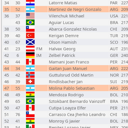
34
30
Latorre Matias
PAR
227
35
52
Martinez de Negri Gonzalo
ARG
209
36
37
Vilenchuk Michael
USA
221
43
Aguiar Lucas
BRA
217
38
50
Abarca Gonzalez Nicolas
CHI
209
39
40
Kerigan Demre
TUR
219
40
67
Olson Hamish
SCO
196
41
23
FM
Halvax Georg
AUT
231
42
6
IM
Zelbel Patrick
GER
240
43
44
Mamani Joan Franco
PER
214
44
34
Gaitan Juan Manuel
ARG
222
45
42
Guttulsrud Odd Martin
NOR
217
46
39
Rindlisbacher Jan
SUI
219
47
55
Molina Pablo Sebastian
ARG
205
48
49
Mendoza Rodrigo
BOL
210
49
65
Sztokbant Bernardo Vainzoff
BRA
196
50
47
Cutipa Loayza Elfer
PER
211
51
76
Carrasco Cea Jherko Leandro
CHI
186
52
41
Monroy G Javier
BOL
218
53
54
Benitez Lozano Javier
MEX
206