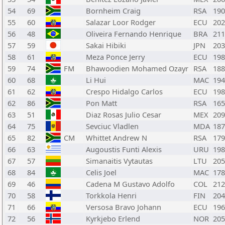
54
69
Bornheim Craig
RSA
190
55
60
Salazar Loor Rodger
ECU
202
56
48
Oliveira Fernando Henrique
BRA
211
57
59
Sakai Hibiki
JPN
203
58
61
Meza Ponce Jerry
ECU
198
59
74
FM
Bhawoodien Mohamed Ozayr
RSA
188
60
68
Li Hui
MAC
194
61
62
Crespo Hidalgo Carlos
ECU
198
62
86
Pon Matt
RSA
165
63
51
Diaz Rosas Julio Cesar
MEX
209
64
75
Sevciuc Vladlen
MDA
187
65
82
CM
Whittet Andrew N
RSA
179
66
63
Augoustis Funti Alexis
URU
198
67
57
Simanaitis Vytautas
LTU
205
68
84
Celis Joel
MAC
178
69
46
Cadena M Gustavo Adolfo
COL
212
70
58
Torkkola Henri
FIN
204
71
66
Versosa Bravo Johann
ECU
196
72
56
Kyrkjebo Erlend
NOR
205